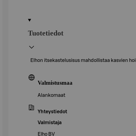
Tuotetiedot
Elhon itse­kastelusisus mahdollistaa kasvien ho
Valmistusmaa
Alankomaat
Yhteystiedot
Valmistaja
Elho BV