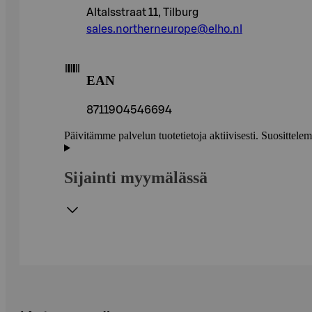
Altalsstraat 11, Tilburg
sales.northerneurope@elho.nl
EAN
8711904546694
Päivitämme palvelun tuotetietoja aktiivisesti. Suositte
Sijainti myymälässä