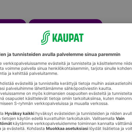
Kukkaruukut