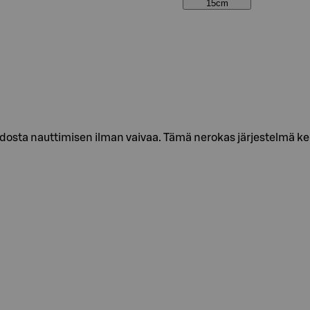
15cm
idosta nauttimisen ilman vaivaa. Tämä nerokas järjestelmä kert