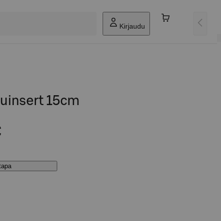
Kirjaudu
luinsert 15cm
€
stapa