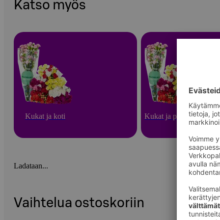
Katso myös
Kukat ja koti
Kukat ja puutarha
Ladataan...
Vaihtelua ostoskoriin