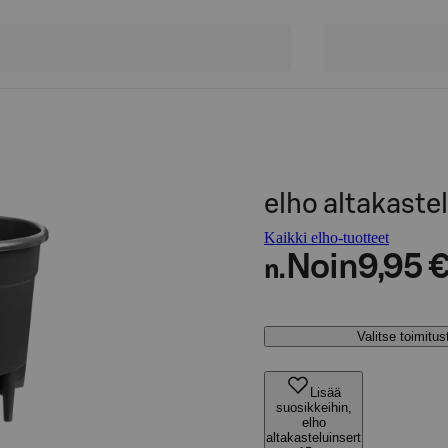
elho altakaste
Kaikki elho-tuotteet
Noin
9,95 
n.
Valitse toimitu
Lisää
suosikkeihin,
elho
altakasteluinsert