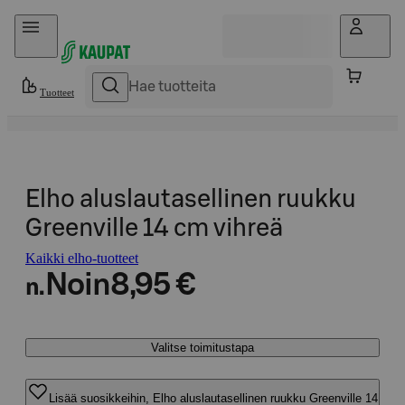
Hyppää sisältöön
Tuotteet
Elho aluslautasellinen ruukku
Greenville 14 cm vihreä
Kaikki elho-tuotteet
Noin
8,95 €
n.
Valitse toimitustapa
Lisää suosikkeihin, Elho aluslautasellinen ruukku Greenville 14