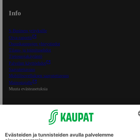
Info
S-Business yrityksille
Oiva-raportit
Osuuskauppojen yhteystiedot
Tilaus- ja toimitusehdot
Tietosuojakäytäntö
Palvelun käyttöehdot
Saavutettavuus
Mobiilisovelluksen saavutettavuus
Mainostajalle
Muuta evästeasetuksia
S-ryhmän palvelut
S-ryhmä
Asiakasomistajuus