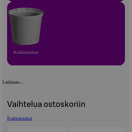
Kukkaruukut
Ladataan...
Vaihtelua ostoskoriin
Kukkaruukut
Ohita listaus