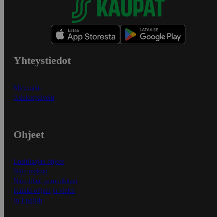
Yhteystiedot
Myymälät
Asiakaspalvelu
Ohjeet
Ensitilaajan ohjeet
Näin maksat
Näin tilaat ja muokkaat
Kaikki ohjeet ja vinkit
In English