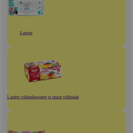
Lapset
Lasten välipalasoseet ja muut välipalat