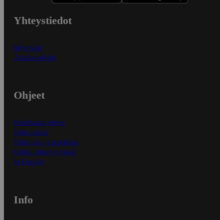
Yhteystiedot
Myymälät
Asiakaspalvelu
Ohjeet
Ensitilaajan ohjeet
Näin maksat
Näin tilaat ja muokkaat
Kaikki ohjeet ja vinkit
In English
Info