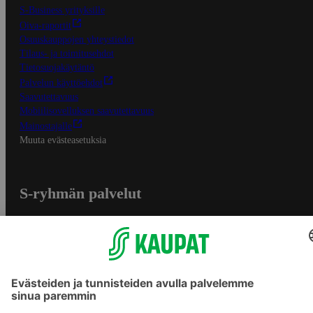
S-Business yrityksille
Oiva-raportit
Osuuskauppojen yhteystiedot
Tilaus- ja toimitusehdot
Tietosuojakäytäntö
Palvelun käyttöehdot
Saavutettavuus
Mobiilisovelluksen saavutettavuus
Mainostajalle
Muuta evästeasetuksia
S-ryhmän palvelut
S-ryhmä
Asiakasomistajuus
Yhteishyvä Ruoka -sovellus
S-ostoslista -sovellus
Prisma.fi
Sokos.fi