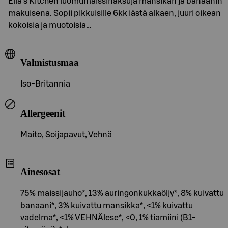
Ella's Kitchen luomumaissinaksuja mansikan ja banaanin
makuisena. Sopii pikkuisille 6kk iästä alkaen, juuri oikean
kokoisia ja muotoisia…
Valmistusmaa
Iso-Britannia
Allergeenit
Maito, Soijapavut, Vehnä
Ainesosat
75% maissijauho*, 13% auringonkukkaöljy*, 8% kuivattu
banaani*, 3% kuivattu mansikka*, <1% kuivattu
vadelma*, <1% VEHNÄlese*, <0, 1% tiamiini (B1-