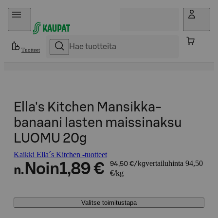
Hyppää sisältöön
Tuotteet
Ella's Kitchen Mansikka-
banaani lasten maissinaksu
LUOMU 20g
Kaikki Ella´s Kitchen -tuotteet
vertailuhinta 94,50
Noin
1,89 €
94,50 €/kg
n.
€/kg
Valitse toimitustapa