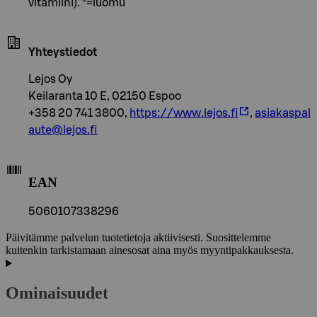
vitamiini). *=luomu
Yhteystiedot
Lejos Oy
Keilaranta 10 E, 02150 Espoo
+358 20 741 3800,
https://www.lejos.fi
,
asiakaspal
aute@lejos.fi
EAN
5060107338296
Päivitämme palvelun tuotetietoja aktiivisesti. Suosittelemme
kuitenkin tarkistamaan ainesosat aina myös myyntipakkauksesta.
Ominaisuudet