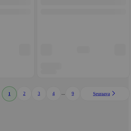
...
2
3
4
9
1
Seuraava