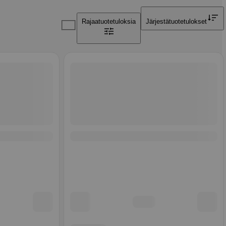
Rajaa
tuotetuloksia
Järjestä
tuotetulokset