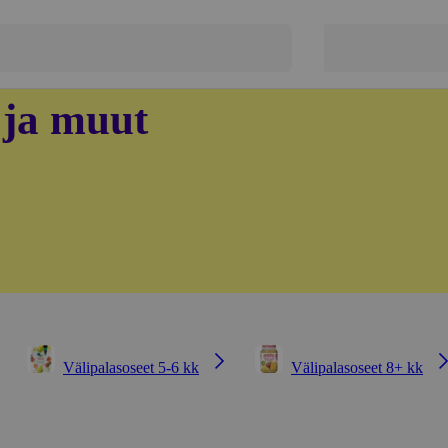
 ja muut
Välipalasoseet 5-6 kk
Välipalasoseet 8+ kk