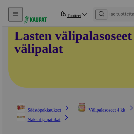
Hyppää sisältöön
Tuotteet
Lasten välipalasoseet
välipalat
Säästöpakkaukset
Välipalasoseet 4 kk
Naksut ja patukat