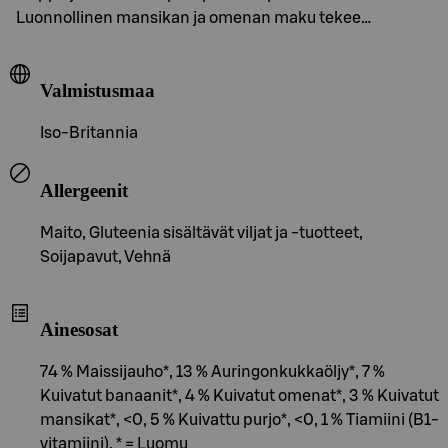
Luonnollinen mansikan ja omenan maku tekee…
Valmistusmaa
Iso-Britannia
Allergeenit
Maito, Gluteenia sisältävät viljat ja -tuotteet,
Soijapavut, Vehnä
Ainesosat
74 % Maissijauho*, 13 % Auringonkukkaöljy*, 7 %
Kuivatut banaanit*, 4 % Kuivatut omenat*, 3 % Kuivatut
mansikat*, <0, 5 % Kuivattu purjo*, <0, 1 % Tiamiini (B1-
vitamiini). * = Luomu