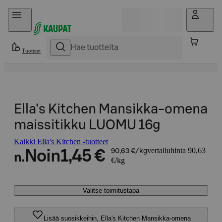
Hyppää sisältöön
Tuotteet
Ella's Kitchen Mansikka-omena
maissitikku LUOMU 16g
Kaikki Ella's Kitchen -tuotteet
vertailuhinta 90,63
Noin
1,45 €
90,63 €/kg
n.
€/kg
Valitse toimitustapa
Lisää suosikkeihin, Ella's Kitchen Mansikka-omena