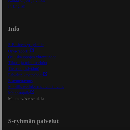
Kaikki ohjeet ja vinkit
In English
Info
S-Business yrityksille
Oiva-raportit
Osuuskauppojen yhteystiedot
Tilaus- ja toimitusehdot
Tietosuojakäytäntö
Palvelun käyttöehdot
Saavutettavuus
Mobiilisovelluksen saavutettavuus
Mainostajalle
Muuta evästeasetuksia
S-ryhmän palvelut