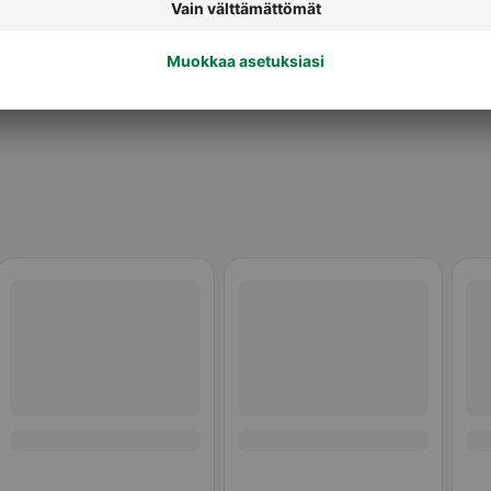
uut välipalat
Välipalasoseet 4 kk