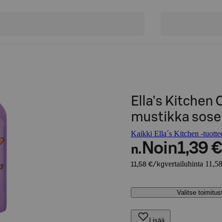
Ella's Kitchen
mustikka sose
Kaikki Ella´s Kitchen -tuotte
Noin
1,39 €
n.
vertailuhinta 11,5
11,58 €/kg
Valitse toimitu
Lisää