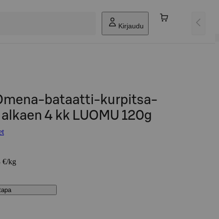
Kirjaudu
 Omena-bataatti-kurpitsa-
 alkaen 4 kk LUOMU 120g
et
8 €/kg
stapa