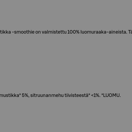
stikka -smoothie on valmistettu 100% luomuraaka-aineista. Tä
mustikka* 5%, sitruunanmehu tiivisteestä* <1%. *LUOMU.