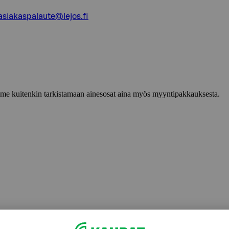
asiakaspalaute@lejos.fi
lemme kuitenkin tarkistamaan ainesosat aina myös myyntipakkauksesta.