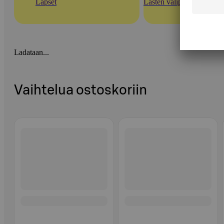
Lapset
Lasten välipalasoseet ja m
Ladataan...
Vaihtelua ostoskoriin
Ohita listaus