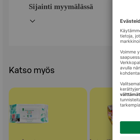
Sijainti myymälässä
Katso myös