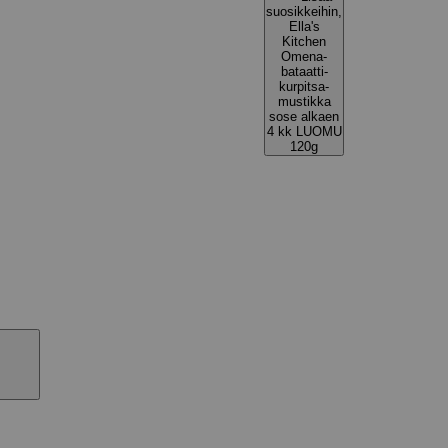
suosikkeihin,
Ella's
Kitchen
Omena-
bataatti-
kurpitsa-
mustikka
sose alkaen
4 kk LUOMU
120g