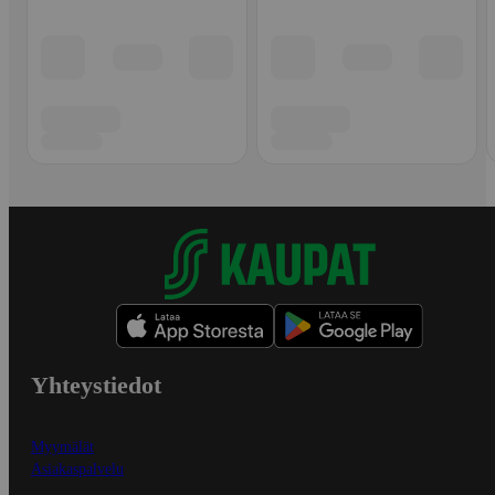
Yhteystiedot
Myymälät
Asiakaspalvelu