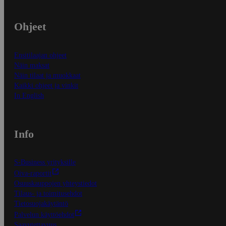
Ohjeet
Ensitilaajan ohjeet
Näin maksat
Näin tilaat ja muokkaat
Kaikki ohjeet ja vinkit
In English
Info
S-Business yrityksille
Oiva-raportit
Osuuskauppojen yhteystiedot
Tilaus- ja toimitusehdot
Tietosuojakäytäntö
Palvelun käyttöehdot
Saavutettavuus