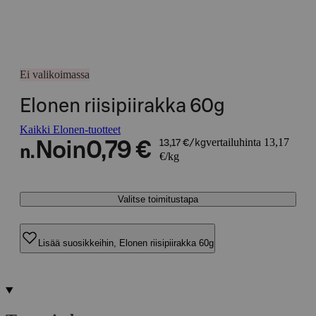
Ei valikoimassa
Elonen riisipiirakka 60g
Kaikki Elonen-tuotteet
vertailuhinta 13,17
Noin
0,79 €
13,17 €/kg
n.
€/kg
Valitse toimitustapa
Lisää suosikkeihin, Elonen riisipiirakka 60g