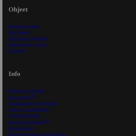
Ohjeet
Ensitilaajan ohjeet
Näin maksat
Näin tilaat ja muokkaat
Kaikki ohjeet ja vinkit
In English
Info
S-Business yrityksille
Oiva-raportit
Osuuskauppojen yhteystiedot
Tilaus- ja toimitusehdot
Tietosuojakäytäntö
Palvelun käyttöehdot
Saavutettavuus
Mobiilisovelluksen saavutettavuus