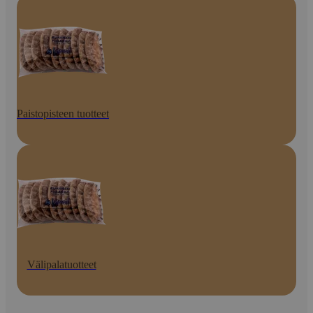
Paistopisteen tuotteet
Välipalatuotteet