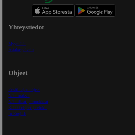
Yhteystiedot
Myymälät
Asiakaspalvelu
Ohjeet
Ensitilaajan ohjeet
Näin maksat
Näin tilaat ja muokkaat
Kaikki ohjeet ja vinkit
In English