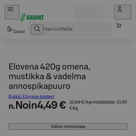
Hyppää sisältöön
Tuotteet
Elovena 420g omena,
mustikka & vadelma
annospikapuuro
Kaikki Elovena-tuotteet
vertailuhinta 10,69
Noin
4,49 €
10,69 €/kg
n.
€/kg
Valitse toimitustapa