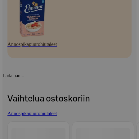
Annospikapuurohiutaleet
Ladataan...
Vaihtelua ostoskoriin
Annospikapuurohiutaleet
Ohita listaus