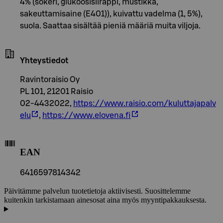
4% (sokeri, glukoosisiirappi, mustikka,
sakeuttamisaine (E401)), kuivattu vadelma (1, 5%),
suola. Saattaa sisältää pieniä määriä muita viljoja.
Yhteystiedot
Ravintoraisio Oy
PL 101, 21201 Raisio
02-4432022,
https://www.raisio.com/kuluttajapalv
elu
,
https://www.elovena.fi
EAN
6416597814342
Päivitämme palvelun tuotetietoja aktiivisesti. Suosittelemme
kuitenkin tarkistamaan ainesosat aina myös myyntipakkauksesta.