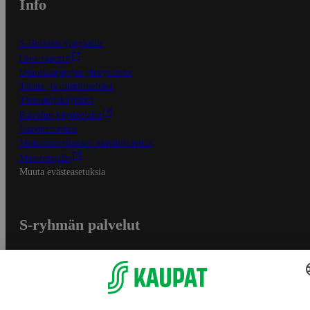
Info
S-Business yrityksille
Oiva-raportit
Osuuskauppojen yhteystiedot
Tilaus- ja toimitusehdot
Tietosuojakäytäntö
Palvelun käyttöehdot
Saavutettavuus
Mobiilisovelluksen saavutettavuus
Mainostajalle
Muuta evästeasetuksia
S-ryhmän palvelut
S-ryhmä
Asiakasomistajuus
Yhteishyvä Ruoka -sovellus