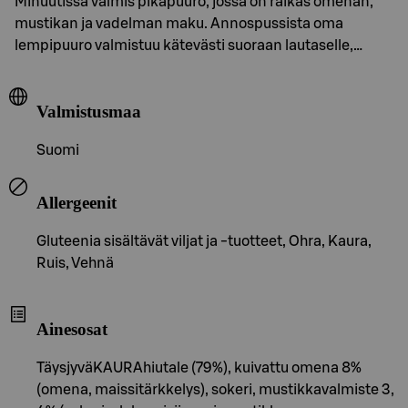
Minuutissa valmis pikapuuro, jossa on raikas omenan,
mustikan ja vadelman maku. Annospussista oma
lempipuuro valmistuu kätevästi suoraan lautaselle,…
Valmistusmaa
Suomi
Allergeenit
Gluteenia sisältävät viljat ja -tuotteet, Ohra, Kaura,
Ruis, Vehnä
Ainesosat
TäysjyväKAURAhiutale (79%), kuivattu omena 8%
(omena, maissitärkkelys), sokeri, mustikkavalmiste 3,