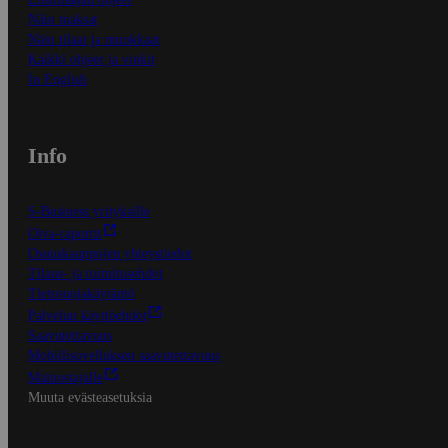
Näin maksat
Näin tilaat ja muokkaat
Kaikki ohjeet ja vinkit
In English
Info
S-Business yrityksille
Oiva-raportit
Osuuskauppojen yhteystiedot
Tilaus- ja toimitusehdot
Tietosuojakäytäntö
Palvelun käyttöehdot
Saavutettavuus
Mobiilisovelluksen saavutettavuus
Mainostajalle
Muuta evästeasetuksia