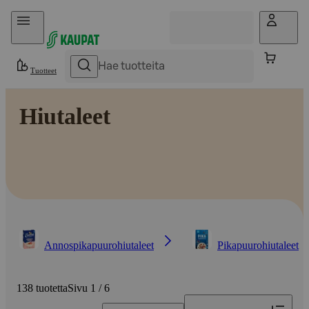
Hyppää sisältöön
Tuotteet
Hiutaleet
Annospikapuurohiutaleet
Pikapuurohiutaleet
138 tuotetta
Sivu 1 / 6