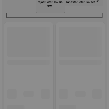
Rajaa
tuotetuloksia
Järjestä
tuotetulokset