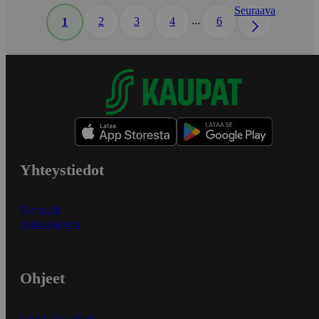
Seuraava
...
2
3
4
6
1
Yhteystiedot
Myymälät
Asiakaspalvelu
Ohjeet
Ensitilaajan ohjeet