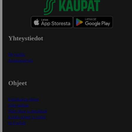
Yhteystiedot
Myymälät
Asiakaspalvelu
Ohjeet
Ensitilaajan ohjeet
Näin maksat
Näin tilaat ja muokkaat
Kaikki ohjeet ja vinkit
In English