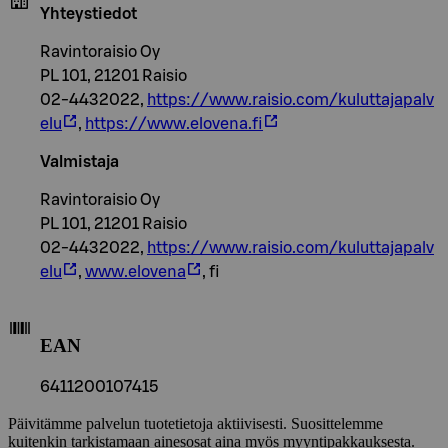
Yhteystiedot
Ravintoraisio Oy
PL 101, 21201 Raisio
02-4432022,
https://www.raisio.com/kuluttajapalv
elu
,
https://www.elovena.fi
Valmistaja
Ravintoraisio Oy
PL 101, 21201 Raisio
02-4432022,
https://www.raisio.com/kuluttajapalv
elu
,
www.elovena
, fi
EAN
6411200107415
Päivitämme palvelun tuotetietoja aktiivisesti. Suosittelemme
kuitenkin tarkistamaan ainesosat aina myös myyntipakkauksesta.