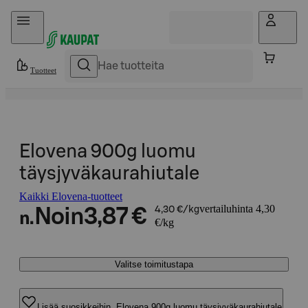
Hyppää sisältöön
Tuotteet
Elovena 900g luomu
täysjyväkaurahiutale
Kaikki Elovena-tuotteet
vertailuhinta 4,30
Noin
3,87 €
4,30 €/kg
n.
€/kg
Valitse toimitustapa
Lisää suosikkeihin, Elovena 900g luomu täysjyväkaurahiutale