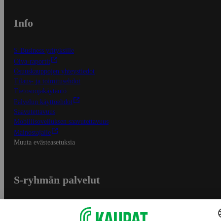
Info
S-Business yrityksille
Oiva-raportit
Osuuskauppojen yhteystiedot
Tilaus- ja toimitusehdot
Tietosuojakäytäntö
Palvelun käyttöehdot
Saavutettavuus
Mobiilisovelluksen saavutettavuus
Mainostajalle
Muuta evästeasetuksia
S-ryhmän palvelut
S-ryhmä
Asiakasomistajuus