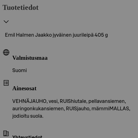
Tuotetiedot
Emil Halmen Jaakko jyväinen juurileipä 405 g
Valmistusmaa
Suomi
Ainesosat
VEHNÄJAUHO, vesi, RUIShiutale, pellavansiemen,
auringonkukansiemen, RUISjauho, mämmiMALLAS,
jodioitu suola.
Yhteystiedot