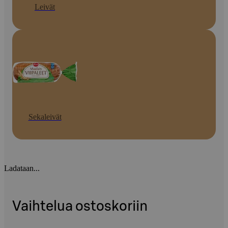
Leivät
Sekaleivät
Ladataan...
Vaihtelua ostoskoriin