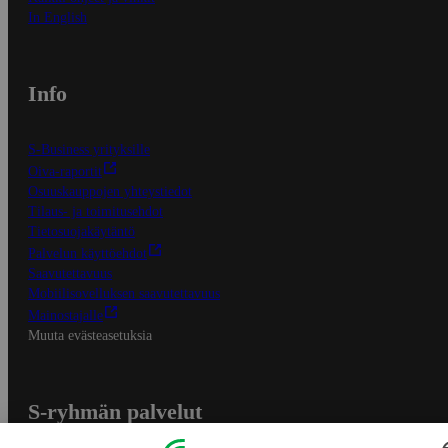
In English
Info
S-Business yrityksille
Oiva-raportit
Osuuskauppojen yhteystiedot
Tilaus- ja toimitusehdot
Tietosuojakäytäntö
Palvelun käyttöehdot
Saavutettavuus
Mobiilisovelluksen saavutettavuus
Mainostajalle
Muuta evästeasetuksia
S-ryhmän palvelut