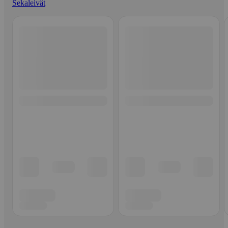
Sekaleivät
Ohita listaus