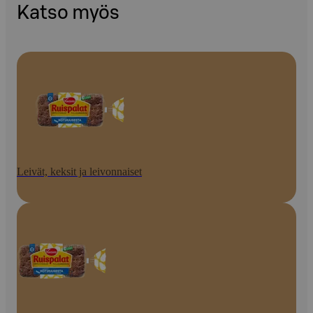
Katso myös
Leivät, keksit ja leivonnaiset