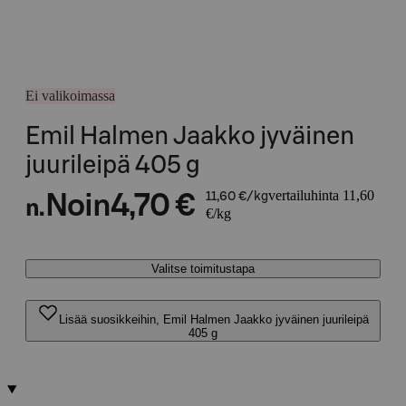
Ei valikoimassa
Emil Halmen Jaakko jyväinen
juurileipä 405 g
vertailuhinta 11,60
Noin
4,70 €
11,60 €/kg
n.
€/kg
Valitse toimitustapa
Lisää suosikkeihin, Emil Halmen Jaakko jyväinen juurileipä
405 g