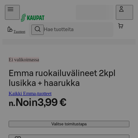
Hyppää sisältöön
Tuotteet
Ei valikoimassa
Emma ruokailuvälineet 2kpl
lusikka + haarukka
Kaikki Emma-tuotteet
Noin
3,99 €
n.
Valitse toimitustapa