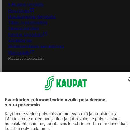
S-Business yrityksille
Oiva-raportit
Osuuskauppojen yhteystiedot
Tilaus- ja toimitusehdot
Tietosuojakäytäntö
Palvelun käyttöehdot
Saavutettavuus
Mobiilisovelluksen saavutettavuus
Mainostajalle
Muuta evästeasetuksia
S-ryhmän palvelut
S-ryhmä
Asiakasomistajuus
Yhteishyvä Ruoka -sovellus
S-ostoslista -sovellus
Prisma.fi
Sokos.fi