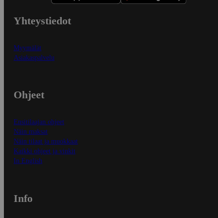
Yhteystiedot
Myymälät
Asiakaspalvelu
Ohjeet
Ensitilaajan ohjeet
Näin maksat
Näin tilaat ja muokkaat
Kaikki ohjeet ja vinkit
In English
Info