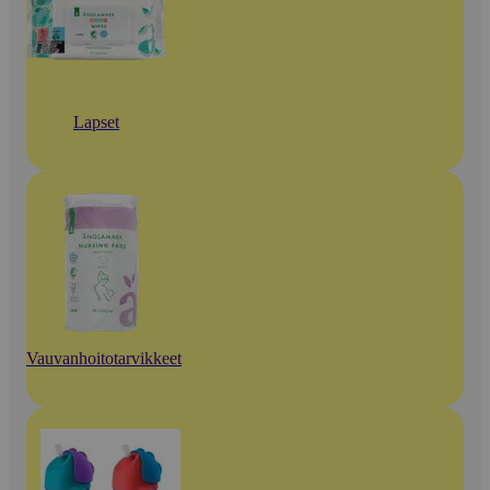
Lapset
Vauvanhoitotarvikkeet