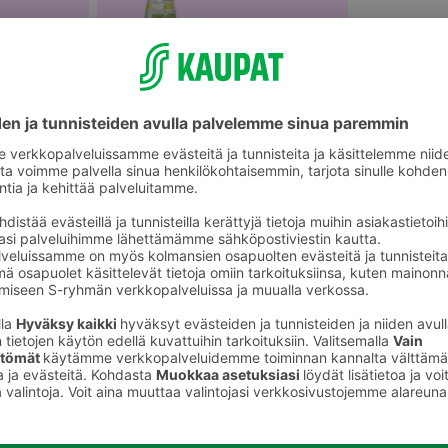
älineet
Vesipullot