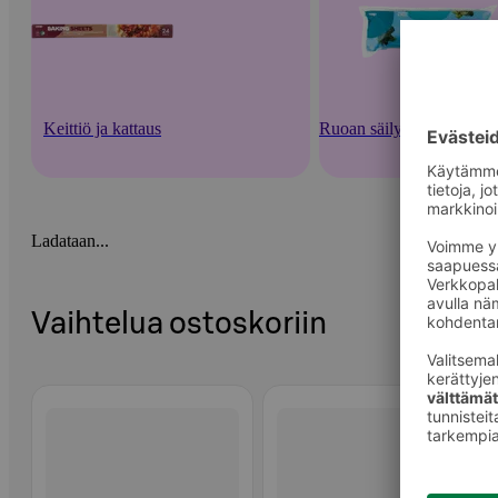
Keittiö ja kattaus
Ruoan säilytysastiat ja -v
Ladataan...
Vaihtelua ostoskoriin
Ohita listaus