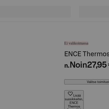
Ei valikoimassa
ENCE Thermos 
Noin
27,95
n.
Valitse toimitu
Lisää
suosikkeihin,
ENCE
Thermos