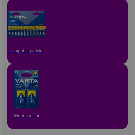
Lamput ja paristot
Muut paristot