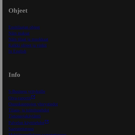
Ohjeet
Ensitilaajan ohjeet
Näin maksat
Näin tilaat ja muokkaat
Kaikki ohjeet ja vinkit
In English
Info
S-Business yrityksille
Oiva-raportit
Osuuskauppojen yhteystiedot
Tilaus- ja toimitusehdot
Tietosuojakäytäntö
Palvelun käyttöehdot
Saavutettavuus
Mobiilisovelluksen saavutettavuus