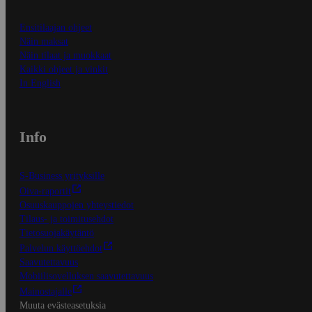
Ensitilaajan ohjeet
Näin maksat
Näin tilaat ja muokkaat
Kaikki ohjeet ja vinkit
In English
Info
S-Business yrityksille
Oiva-raportit
Osuuskauppojen yhteystiedot
Tilaus- ja toimitusehdot
Tietosuojakäytäntö
Palvelun käyttöehdot
Saavutettavuus
Mobiilisovelluksen saavutettavuus
Mainostajalle
Muuta evästeasetuksia