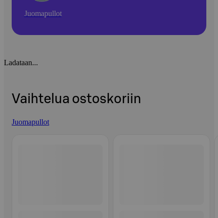
Juomapullot
Ladataan...
Vaihtelua ostoskoriin
Juomapullot
Ohita listaus