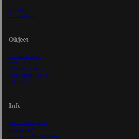
Myymälät
Asiakaspalvelu
Ohjeet
Ensitilaajan ohjeet
Näin maksat
Näin tilaat ja muokkaat
Kaikki ohjeet ja vinkit
In English
Info
S-Business yrityksille
Oiva-raportit
Osuuskauppojen yhteystiedot