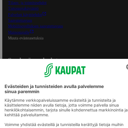
Tilaus- ja toimitusehdot
Tietosuojakäytäntö
Palvelun käyttöehdot
Saavutettavuus
Mobiilisovelluksen saavutettavuus
Mainostajalle
Muuta evästeasetuksia
S-ryhmän palvelut
S-ryhmä
Asiakasomistajuus
Yhteishyvä Ruoka -sovellus
S-ostoslista -sovellus
Prisma.fi
Sokos.fi
S-Pankki
Yhteishyvä
Sokos Hotels