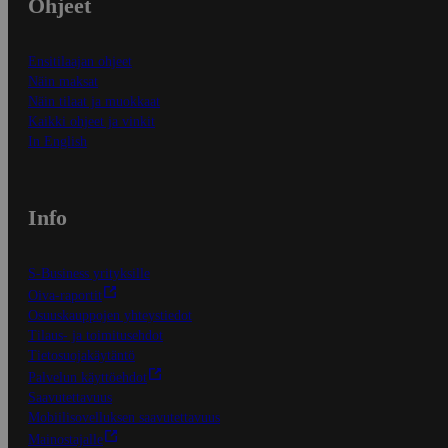
Ohjeet
Ensitilaajan ohjeet
Näin maksat
Näin tilaat ja muokkaat
Kaikki ohjeet ja vinkit
In English
Info
S-Business yrityksille
Oiva-raportit
Osuuskauppojen yhteystiedot
Tilaus- ja toimitusehdot
Tietosuojakäytäntö
Palvelun käyttöehdot
Saavutettavuus
Mobiilisovelluksen saavutettavuus
Mainostajalle