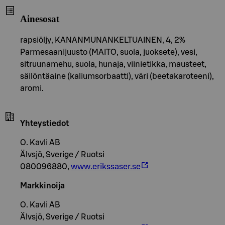
Ainesosat
rapsiöljy, KANANMUNANKELTUAINEN, 4, 2%
Parmesaanijuusto (MAITO, suola, juoksete), vesi,
sitruunamehu, suola, hunaja, viinietikka, mausteet,
säilöntäaine (kaliumsorbaatti), väri (beetakaroteeni),
aromi.
Yhteystiedot
O. Kavli AB
Älvsjö, Sverige / Ruotsi
080096880,
www.erikssaser.se
Markkinoija
O. Kavli AB
Älvsjö, Sverige / Ruotsi