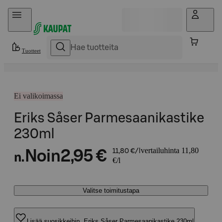
Hyppää sisältöön
Tuotteet
Ei valikoimassa
Eriks Såser Parmesaanikastike
230ml
vertailuhinta 11,80
Noin
2,95 €
11,80 €/l
n.
€/l
Valitse toimitustapa
Lisää suosikkeihin, Eriks Såser Parmesaanikastike 230ml