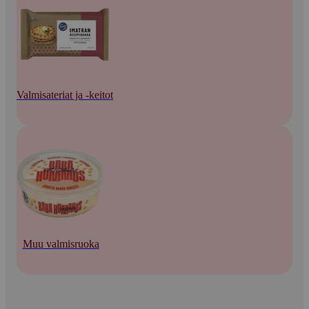
Valmisateriat ja -keitot
Muu valmisruoka