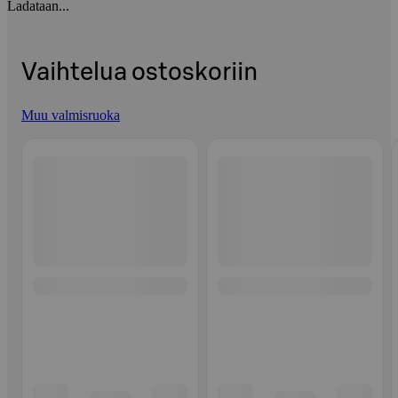
Ladataan...
Vaihtelua ostoskoriin
Muu valmisruoka
Ohita listaus