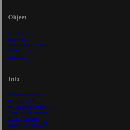
Ohjeet
Ensitilaajan ohjeet
Näin maksat
Näin tilaat ja muokkaat
Kaikki ohjeet ja vinkit
In English
Info
S-Business yrityksille
Oiva-raportit
Osuuskauppojen yhteystiedot
Tilaus- ja toimitusehdot
Tietosuojakäytäntö
Palvelun käyttöehdot