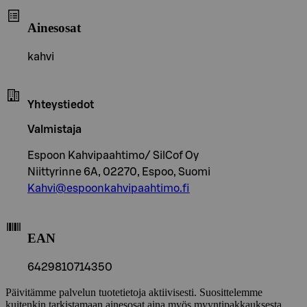
Ainesosat
kahvi
Yhteystiedot
Valmistaja
Espoon Kahvipaahtimo/ SilCof Oy
Niittyrinne 6A, 02270, Espoo, Suomi
Kahvi@espoonkahvipaahtimo.fi
EAN
6429810714350
Päivitämme palvelun tuotetietoja aktiivisesti. Suosittelemme
kuitenkin tarkistamaan ainesosat aina myös myyntipakkauksesta.