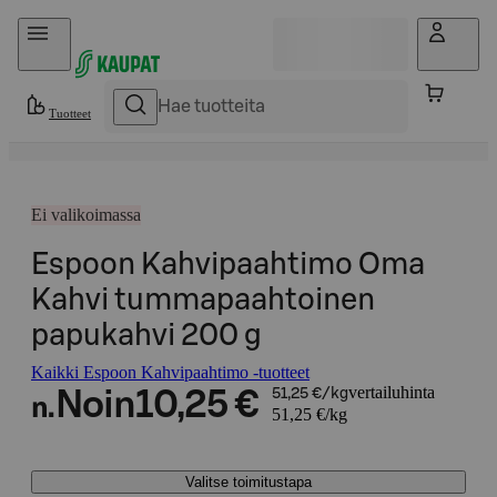
Hyppää sisältöön
Tuotteet
Ei valikoimassa
Espoon Kahvipaahtimo Oma
Kahvi tummapaahtoinen
papukahvi 200 g
Kaikki Espoon Kahvipaahtimo -tuotteet
vertailuhinta
Noin
10,25 €
51,25 €/kg
n.
51,25 €/kg
Valitse toimitustapa