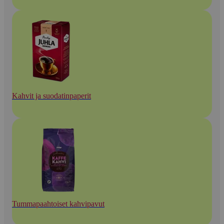
Kahvit ja suodatinpaperit
Tummapaahtoiset kahvipavut