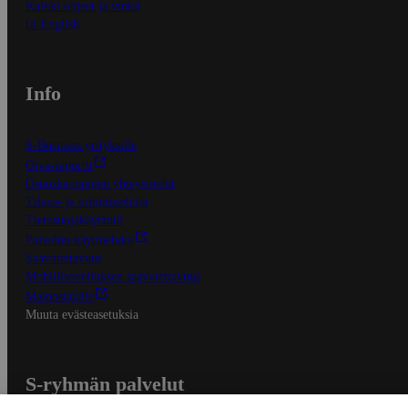
Kaikki ohjeet ja vinkit
In English
Info
S-Business yrityksille
Oiva-raportit
Osuuskauppojen yhteystiedot
Tilaus- ja toimitusehdot
Tietosuojakäytäntö
Palvelun käyttöehdot
Saavutettavuus
Mobiilisovelluksen saavutettavuus
Mainostajalle
Muuta evästeasetuksia
S-ryhmän palvelut