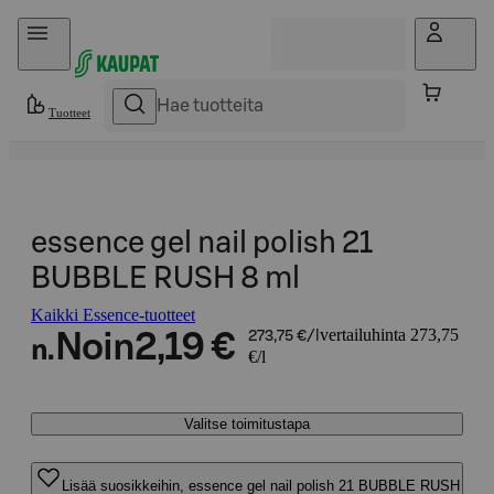
Hyppää sisältöön
Tuotteet
essence gel nail polish 21
BUBBLE RUSH 8 ml
Kaikki Essence-tuotteet
vertailuhinta 273,75
Noin
2,19 €
273,75 €/l
n.
€/l
Valitse toimitustapa
Lisää suosikkeihin, essence gel nail polish 21 BUBBLE RUSH