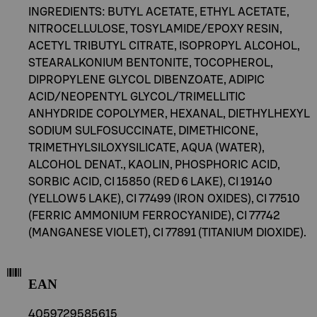
INGREDIENTS: BUTYL ACETATE, ETHYL ACETATE,
NITROCELLULOSE, TOSYLAMIDE/EPOXY RESIN,
ACETYL TRIBUTYL CITRATE, ISOPROPYL ALCOHOL,
STEARALKONIUM BENTONITE, TOCOPHEROL,
DIPROPYLENE GLYCOL DIBENZOATE, ADIPIC
ACID/NEOPENTYL GLYCOL/TRIMELLITIC
ANHYDRIDE COPOLYMER, HEXANAL, DIETHYLHEXYL
SODIUM SULFOSUCCINATE, DIMETHICONE,
TRIMETHYLSILOXYSILICATE, AQUA (WATER),
ALCOHOL DENAT., KAOLIN, PHOSPHORIC ACID,
SORBIC ACID, CI 15850 (RED 6 LAKE), CI 19140
(YELLOW 5 LAKE), CI 77499 (IRON OXIDES), CI 77510
(FERRIC AMMONIUM FERROCYANIDE), CI 77742
(MANGANESE VIOLET), CI 77891 (TITANIUM DIOXIDE).
EAN
4059729585615