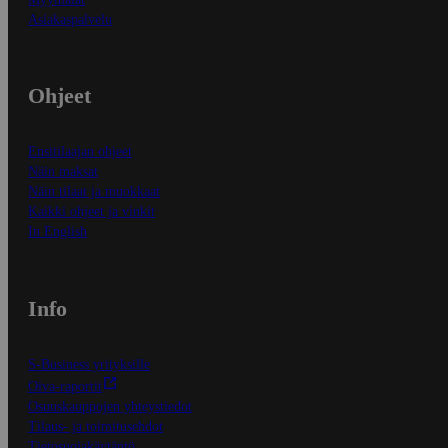
Asiakaspalvelu
Ohjeet
Ensitilaajan ohjeet
Näin maksat
Näin tilaat ja muokkaat
Kaikki ohjeet ja vinkit
In English
Info
S-Business yrityksille
Oiva-raportit
Osuuskauppojen yhteystiedot
Tilaus- ja toimitusehdot
Tietosuojakäytäntö