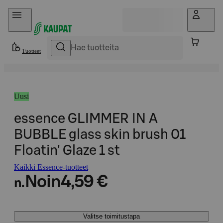
Hyppää sisältöön
Tuotteet
Uusi
essence GLIMMER IN A
BUBBLE glass skin brush 01
Floatin' Glaze 1 st
Kaikki Essence-tuotteet
Noin
4,59 €
n.
Valitse toimitustapa