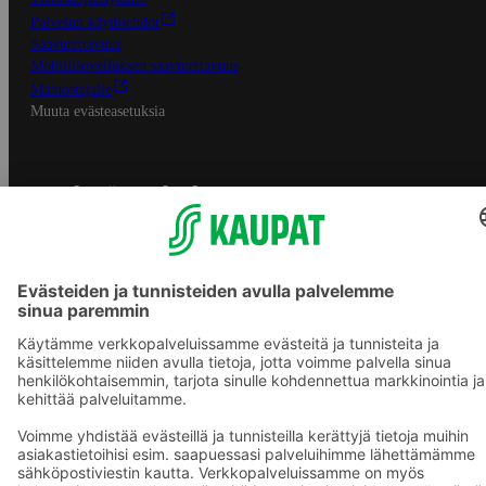
Palvelun käyttöehdot
Saavutettavuus
Mobiilisovelluksen saavutettavuus
Mainostajalle
Muuta evästeasetuksia
S-ryhmän palvelut
S-ryhmä
Asiakasomistajuus
Yhteishyvä Ruoka -sovellus
S-ostoslista -sovellus
Prisma.fi
Sokos.fi
S-Pankki
Yhteishyvä
Sokos Hotels
Raflaamo