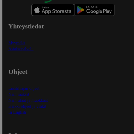
Yhteystiedot
Myymälät
Asiakaspalvelu
Ohjeet
Ensitilaajan ohjeet
Näin maksat
Näin tilaat ja muokkaat
Kaikki ohjeet ja vinkit
In English