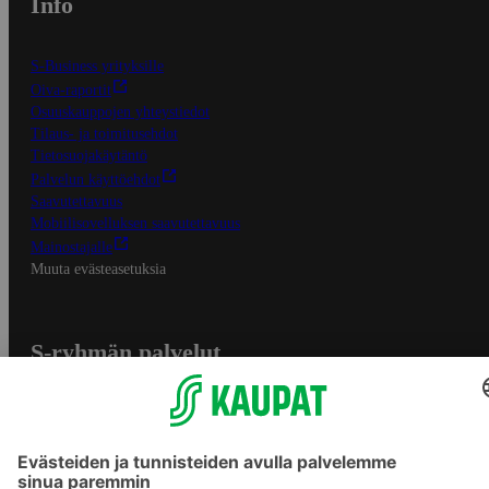
Info
S-Business yrityksille
Oiva-raportit
Osuuskauppojen yhteystiedot
Tilaus- ja toimitusehdot
Tietosuojakäytäntö
Palvelun käyttöehdot
Saavutettavuus
Mobiilisovelluksen saavutettavuus
Mainostajalle
Muuta evästeasetuksia
S-ryhmän palvelut
S-ryhmä
Asiakasomistajuus
Yhteishyvä Ruoka -sovellus
S-ostoslista -sovellus