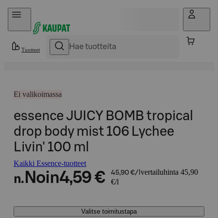
Hyppää sisältöön
Tuotteet
Ei valikoimassa
essence JUICY BOMB tropical
drop body mist 106 Lychee
Livin' 100 ml
Kaikki Essence-tuotteet
vertailuhinta 45,90
Noin
4,59 €
45,90 €/l
n.
€/l
Valitse toimitustapa