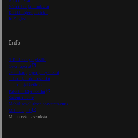
Näin maksat
Näin tilaat ja muokkaat
Kaikki ohjeet ja vinkit
In English
Info
S-Business yrityksille
Oiva-raportit
Osuuskauppojen yhteystiedot
Tilaus- ja toimitusehdot
Tietosuojakäytäntö
Palvelun käyttöehdot
Saavutettavuus
Mobiilisovelluksen saavutettavuus
Mainostajalle
Muuta evästeasetuksia