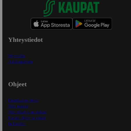
Yhteystiedot
Myymälät
Asiakaspalvelu
Ohjeet
Ensitilaajan ohjeet
Näin maksat
Näin tilaat ja muokkaat
Kaikki ohjeet ja vinkit
In English