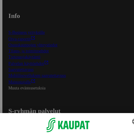
Info
S-Business yrityksille
Oiva-raportit
Osuuskauppojen yhteystiedot
Tilaus- ja toimitusehdot
Tietosuojakäytäntö
Palvelun käyttöehdot
Saavutettavuus
Mobiilisovelluksen saavutettavuus
Mainostajalle
Muuta evästeasetuksia
S-ryhmän palvelut
S-ryhmä