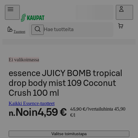
Hyppää sisältöön
Tuotteet
Ei valikoimassa
essence JUICY BOMB tropical
drop body mist 109 Coconut
Crush 100 ml
Kaikki Essence-tuotteet
vertailuhinta 45,90
Noin
4,59 €
45,90 €/l
n.
€/l
Valitse toimitustapa