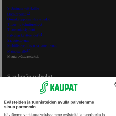
S-Business yrityksille
Oiva-raportit
Osuuskauppojen yhteystiedot
Tilaus- ja toimitusehdot
Tietosuojakäytäntö
Palvelun käyttöehdot
Saavutettavuus
Mobiilisovelluksen saavutettavuus
Mainostajalle
Muuta evästeasetuksia
S-ryhmän palvelut
S-ryhmä
Asiakasomistajuus
Yhteishyvä Ruoka -sovellus
S-ostoslista -sovellus
Prisma.fi