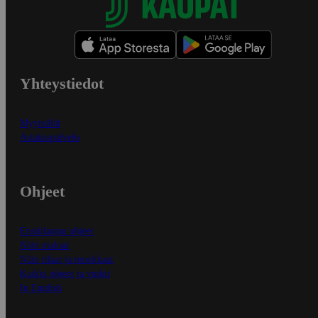
Yhteystiedot
Myymälät
Asiakaspalvelu
Ohjeet
Ensitilaajan ohjeet
Näin maksat
Näin tilaat ja muokkaat
Kaikki ohjeet ja vinkit
In English