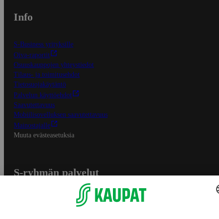
Info
S-Business yrityksille
Oiva-raportit
Osuuskauppojen yhteystiedot
Tilaus- ja toimitusehdot
Tietosuojakäytäntö
Palvelun käyttöehdot
Saavutettavuus
Mobiilisovelluksen saavutettavuus
Mainostajalle
Muuta evästeasetuksia
S-ryhmän palvelut
S-ryhmä
Asiakasomistajuus