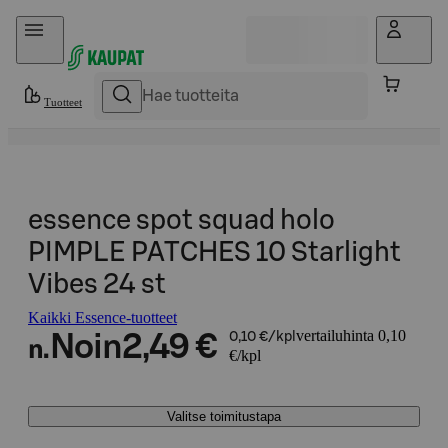
Hyppää sisältöön
Tuotteet
essence spot squad holo
PIMPLE PATCHES 10 Starlight
Vibes 24 st
Kaikki Essence-tuotteet
vertailuhinta 0,10
Noin
2,49 €
0,10 €/kpl
n.
€/kpl
Valitse toimitustapa