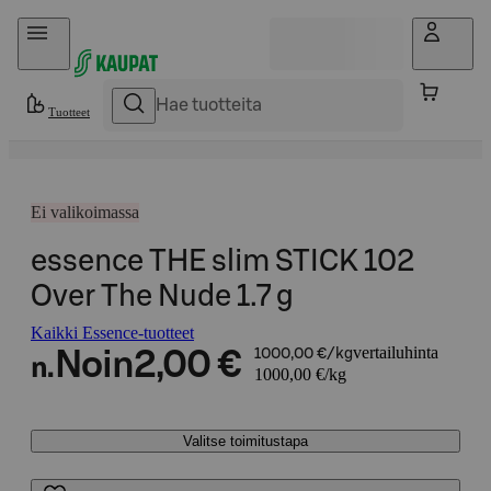
Hyppää sisältöön
Tuotteet
Ei valikoimassa
essence THE slim STICK 102
Over The Nude 1.7 g
Kaikki Essence-tuotteet
vertailuhinta
Noin
2,00 €
1000,00 €/kg
n.
1000,00 €/kg
Valitse toimitustapa