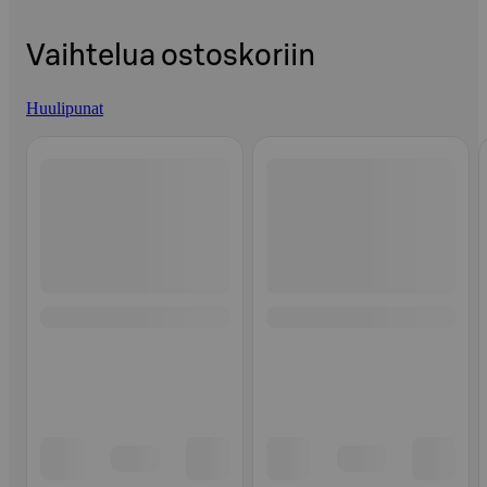
Vaihtelua ostoskoriin
Huulipunat
Ohita listaus