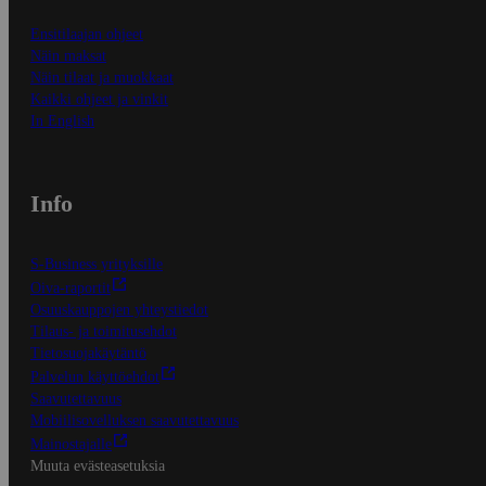
Ensitilaajan ohjeet
Näin maksat
Näin tilaat ja muokkaat
Kaikki ohjeet ja vinkit
In English
Info
S-Business yrityksille
Oiva-raportit
Osuuskauppojen yhteystiedot
Tilaus- ja toimitusehdot
Tietosuojakäytäntö
Palvelun käyttöehdot
Saavutettavuus
Mobiilisovelluksen saavutettavuus
Mainostajalle
Muuta evästeasetuksia