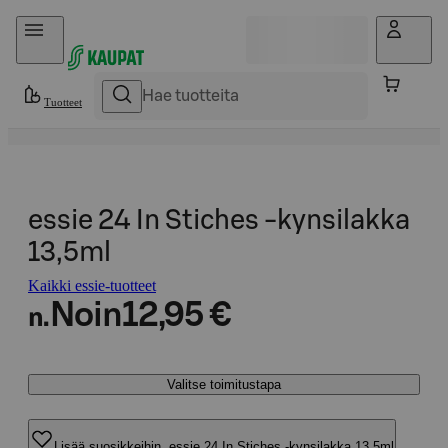
Hyppää sisältöön
Tuotteet
essie 24 In Stiches -kynsilakka
13,5ml
Kaikki essie-tuotteet
Noin
12,95 €
n.
Valitse toimitustapa
Lisää suosikkeihin, essie 24 In Stiches -kynsilakka 13,5ml