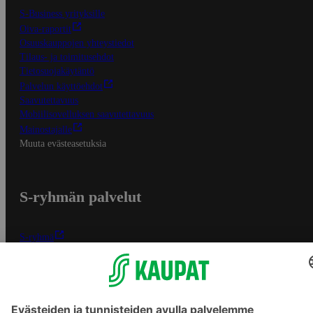
S-Business yrityksille
Oiva-raportit
Osuuskauppojen yhteystiedot
Tilaus- ja toimitusehdot
Tietosuojakäytäntö
Palvelun käyttöehdot
Saavutettavuus
Mobiilisovelluksen saavutettavuus
Mainostajalle
Muuta evästeasetuksia
S-ryhmän palvelut
S-ryhmä
Asiakasomistajuus
Yhteishyvä Ruoka -sovellus
S-ostoslista -sovellus
Prisma.fi