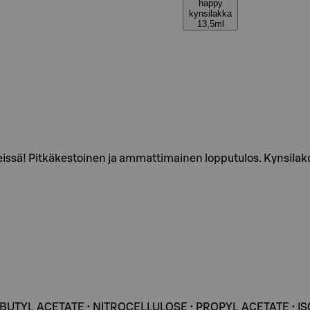
happy
kynsilakka
13,5ml
eissä! Pitkäkestoinen ja ammattimainen lopputulos. Kynsilakoi
• BUTYL ACETATE • NITROCELLULOSE • PROPYL ACETATE • I