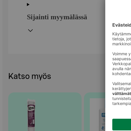
Sijainti myymälässä
Katso myös