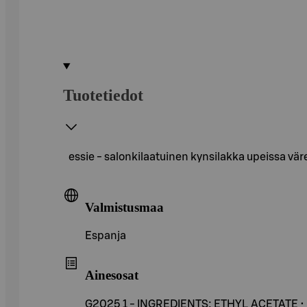
Tuotetiedot
essie - salonkilaatuinen kynsilakka upeissa vär
Valmistusmaa
Espanja
Ainesosat
G2025 1 - INGREDIENTS: ETHYL ACETATE 