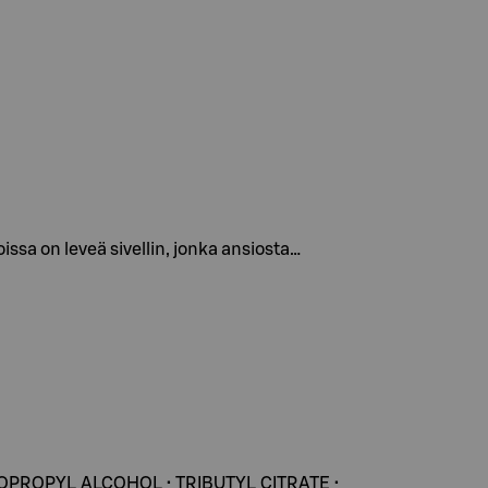
ssa on leveä sivellin, jonka ansiosta…
SOPROPYL ALCOHOL • TRIBUTYL CITRATE •