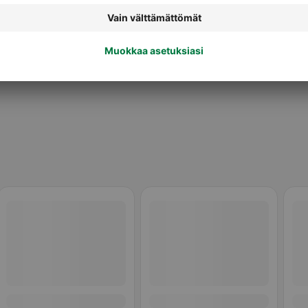
to
Kynsilakat