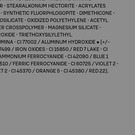
R • STEARALKONIUM HECTORITE • ACRYLATES
YNTHETIC FLUORPHLOGOPITE • DIMETHICONE •
OSILICATE • OXIDIZED POLYETHYLENE • ACETYL
R CROSSPOLYMER • MAGNESIUM SILICATE •
OXIDE • TRIETHOXYSILYLETHYL
INA • CI 77002 / ALUMINUM HYDROXIDE ● [+/-
7499 / IRON OXIDES • CI 15850 / RED 7 LAKE • CI
IC AMMONIUM FERROCYANIDE • CI 42090 / BLUE 1
510 / FERRIC FERROCYANIDE • CI 60725 / VIOLET 2 •
 2 • CI 45370 / ORANGE 5 • CI 45380 / RED 22].