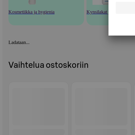
Kosmetiikka ja hygienia
Kynsilakat ja kynsienhoi
Ladataan...
Vaihtelua ostoskoriin
Ohita listaus