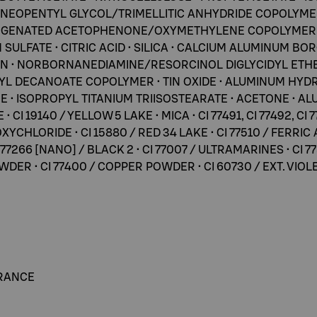
D/NEOPENTYL GLYCOL/TRIMELLITIC ANHYDRIDE COPOLYME
GENATED ACETOPHENONE/OXYMETHYLENE COPOLYMER • S
SULFATE • CITRIC ACID • SILICA • CALCIUM ALUMINUM BOR
SIN • NORBORNANEDIAMINE/RESORCINOL DIGLYCIDYL ETHE
L DECANOATE COPOLYMER • TIN OXIDE • ALUMINUM HYDR
 ISOPROPYL TITANIUM TRIISOSTEARATE • ACETONE • ALUM
 CI 19140 / YELLOW 5 LAKE • MICA • CI 77491, CI 77492, CI 7
 OXYCHLORIDE • CI 15880 / RED 34 LAKE • CI 77510 / FERR
7266 [NANO] / BLACK 2 • CI 77007 / ULTRAMARINES • CI 77
WDER • CI 77400 / COPPER POWDER • CI 60730 / EXT. VIOLET
 FRANCE