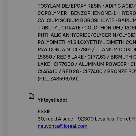
TOSYLAMIDE/EPOXY RESIN • ADIPIC ACI
COPOLYMER • BENZOPHENONE-1 • HYDRO
CALCIUM SODIUM BOROSILICATE • BARIUM 
TRIBUTYL CITRATE • COLOPHONIUM / RO
PHTHALIC ANHYDRIDE/GLYCERIN/GLYCIDY
POLYDIMETHYLSILOXYETHYL DIMETHICONE •
MAY CONTAIN: CI 77891 / TITANIUM DIOXIDE •
15850 / RED 6 LAKE • CI 77163 / BISMUTH
LAKE • CI 77000 / ALUMINUM POWDER • CI 7
CI 45410 / RED 28 • CI 77400 / BRONZE PO
(F.I.L. Z48596/59).
Yhteystiedot
ESSIE
30, rue d’Alsace – 92300 Levallois-Perret
neuvonta@loreal.com