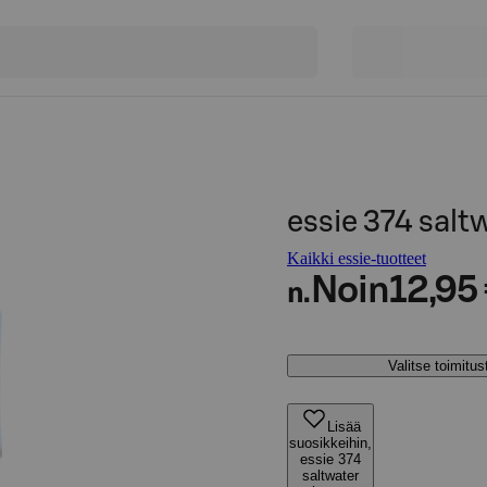
essie 374 salt
Kaikki essie-tuotteet
Noin
12,95
n.
Valitse toimitu
Lisää
suosikkeihin,
essie 374
saltwater