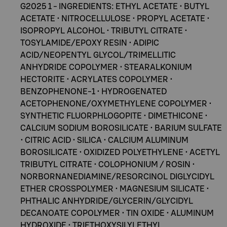
G2025 1 - INGREDIENTS: ETHYL ACETATE • BUTYL
ACETATE • NITROCELLULOSE • PROPYL ACETATE •
ISOPROPYL ALCOHOL • TRIBUTYL CITRATE •
TOSYLAMIDE/EPOXY RESIN • ADIPIC
ACID/NEOPENTYL GLYCOL/TRIMELLITIC
ANHYDRIDE COPOLYMER • STEARALKONIUM
HECTORITE • ACRYLATES COPOLYMER •
BENZOPHENONE-1 • HYDROGENATED
ACETOPHENONE/OXYMETHYLENE COPOLYMER •
SYNTHETIC FLUORPHLOGOPITE • DIMETHICONE •
CALCIUM SODIUM BOROSILICATE • BARIUM SULFATE
• CITRIC ACID • SILICA • CALCIUM ALUMINUM
BOROSILICATE • OXIDIZED POLYETHYLENE • ACETYL
TRIBUTYL CITRATE • COLOPHONIUM / ROSIN •
NORBORNANEDIAMINE/RESORCINOL DIGLYCIDYL
ETHER CROSSPOLYMER • MAGNESIUM SILICATE •
PHTHALIC ANHYDRIDE/GLYCERIN/GLYCIDYL
DECANOATE COPOLYMER • TIN OXIDE • ALUMINUM
HYDROXIDE • TRIETHOXYSILYLETHYL