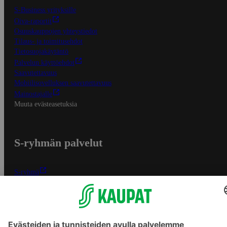
S-Business yrityksille
Oiva-raportit
Osuuskauppojen yhteystiedot
Tilaus- ja toimitusehdot
Tietosuojakäytäntö
Palvelun käyttöehdot
Saavutettavuus
Mobiilisovelluksen saavutettavuus
Mainostajalle
Muuta evästeasetuksia
S-ryhmän palvelut
S-ryhmä
Asiakasomistajuus
Yhteishyvä Ruoka -sovellus
S-ostoslista -sovellus
Prisma.fi