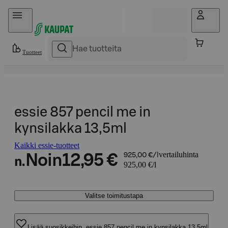
Hyppää sisältöön
Tuotteet
essie 857 pencil me in
kynsilakka 13,5ml
Kaikki essie-tuotteet
vertailuhinta
Noin
12,95 €
925,00 €/l
n.
925,00 €/l
Valitse toimitustapa
Lisää suosikkeihin, essie 857 pencil me in kynsilakka 13,5ml