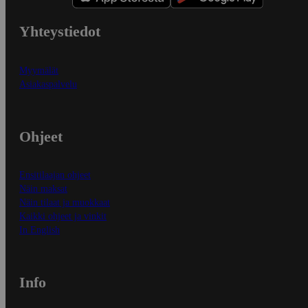
Yhteystiedot
Myymälät
Asiakaspalvelu
Ohjeet
Ensitilaajan ohjeet
Näin maksat
Näin tilaat ja muokkaat
Kaikki ohjeet ja vinkit
In English
Info