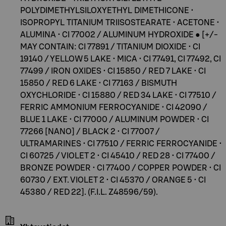
POLYDIMETHYLSILOXYETHYL DIMETHICONE •
ISOPROPYL TITANIUM TRIISOSTEARATE • ACETONE •
ALUMINA • CI 77002 / ALUMINUM HYDROXIDE ● [+/-
MAY CONTAIN: CI 77891 / TITANIUM DIOXIDE • CI
19140 / YELLOW 5 LAKE • MICA • CI 77491, CI 77492, CI
77499 / IRON OXIDES • CI 15850 / RED 7 LAKE • CI
15850 / RED 6 LAKE • CI 77163 / BISMUTH
OXYCHLORIDE • CI 15880 / RED 34 LAKE • CI 77510 /
FERRIC AMMONIUM FERROCYANIDE • CI 42090 /
BLUE 1 LAKE • CI 77000 / ALUMINUM POWDER • CI
77266 [NANO] / BLACK 2 • CI 77007 /
ULTRAMARINES • CI 77510 / FERRIC FERROCYANIDE •
CI 60725 / VIOLET 2 • CI 45410 / RED 28 • CI 77400 /
BRONZE POWDER • CI 77400 / COPPER POWDER • CI
60730 / EXT. VIOLET 2 • CI 45370 / ORANGE 5 • CI
45380 / RED 22]. (F.I.L. Z48596/59).