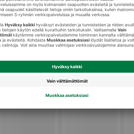
Muut vihannessäilykkeet