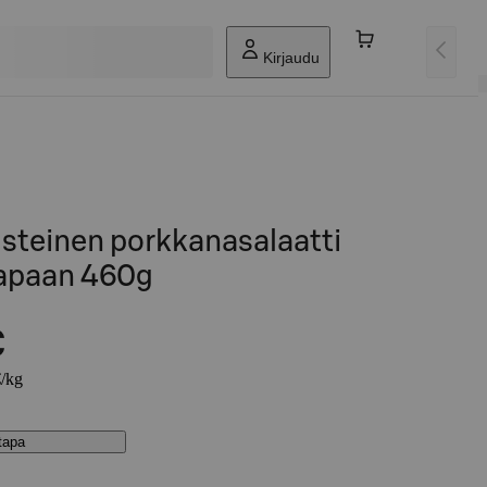
Kirjaudu
steinen porkkanasalaatti
tapaan 460g
€
€/kg
stapa