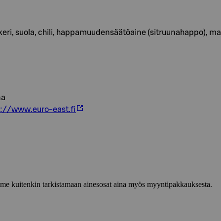
sokeri, suola, chili, happamuudensäätöaine (sitruunahappo), ma
na
s://www.euro-east.fi
lemme kuitenkin tarkistamaan ainesosat aina myös myyntipakkauksesta.