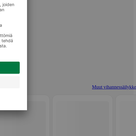
Muut vihannessäilykke