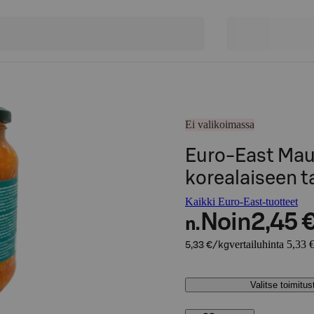
Ei valikoimassa
Euro-East Mau
korealaiseen 
Kaikki Euro-East-tuotteet
Noin
2,45 
n.
vertailuhinta 5,33 
5,33 €/kg
Valitse toimitu