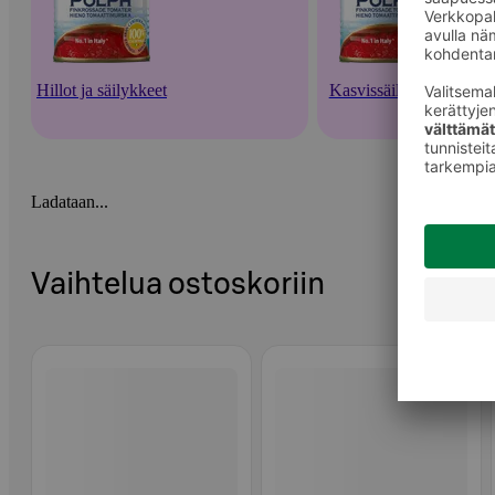
Hillot ja säilykkeet
Kasvissäilykkeet
Ladataan...
Vaihtelua ostoskoriin
Ohita listaus