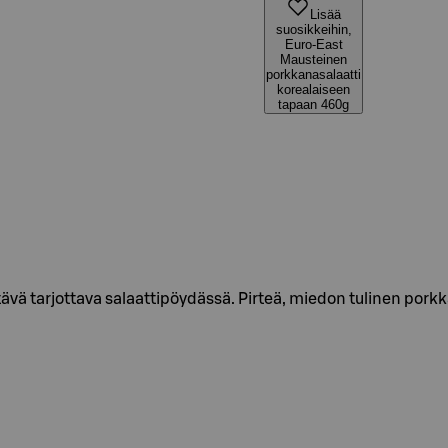
Lisää
suosikkeihin,
Euro-East
Mausteinen
porkkanasalaatti
korealaiseen
tapaan 460g
vä tarjottava salaattipöydässä. Pirteä, miedon tulinen pork