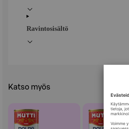
Ravintosisältö
Katso myös