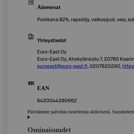
Ainesosat
Porkkana 82%, rapsiöljy, valkosipuli, vesi, 
Yhteystiedot
Euro-East Oy
Euro-East Oy, Ahokylänkatu 7, 20780 Kaari
euroeast@euro-east.fi
, 0207920290,
http
EAN
6430044380662
Päivitämme palvelun tuotetietoja aktiivisesti. Suositte
Ominaisuudet