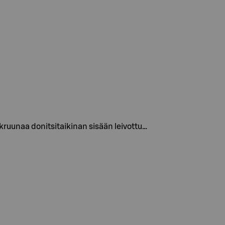
uunaa donitsitaikinan sisään leivottu…