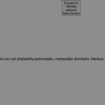
Europicnic
48x68g
pakaste
Daim-Donitsi
on nyt yhdistetty pehmeään, mehevään donitsiin. Herkun kr