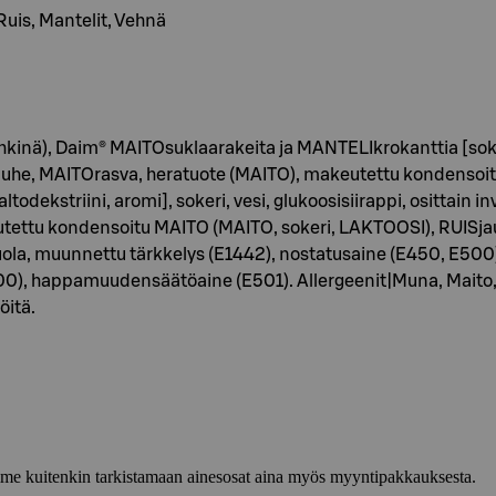
Ruis, Mantelit, Vehnä
kinä), Daim® MAITOsuklaarakeita ja MANTELIkrokanttia [sok
auhe, MAITOrasva, heratuote (MAITO), makeutettu kondensoit
ltodekstriini, aromi], sokeri, vesi, glukoosisiirappi, osittain in
keutettu kondensoitu MAITO (MAITO, sokeri, LAKTOOSI), RUISj
la, muunnettu tärkkelys (E1442), nostatusaine (E450, E500),
0), happamuudensäätöaine (E501). Allergeenit|Muna, Maito, Pä
öitä.
lemme kuitenkin tarkistamaan ainesosat aina myös myyntipakkauksesta.