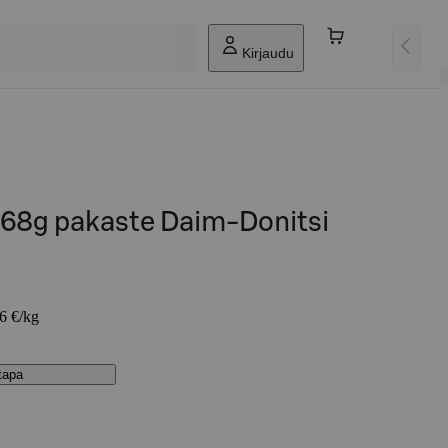
Kirjaudu
x68g pakaste Daim-Donitsi
26 €/kg
stapa