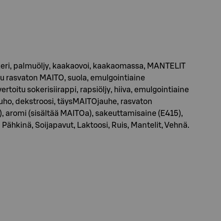
eri, palmuöljy, kaakaovoi, kaakaomassa, MANTELIT
u rasvaton MAITO, suola, emulgointiaine
vertoitu sokerisiirappi, rapsiöljy, hiiva, emulgointiaine
auho, dekstroosi, täysMAITOjauhe, rasvaton
 aromi (sisältää MAITOa), sakeuttamisaine (E415),
hkinä, Soijapavut, Laktoosi, Ruis, Mantelit, Vehnä.