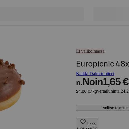
Ei valikoimassa
Europicnic 48
Kaikki Daim-tuotteet
Noin
1,65 €
n.
vertailuhinta 24,
24,26 €/kg
Valitse toimitu
Lisää
suosikkeihin,