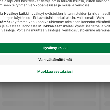
Makeat leivonnaiset