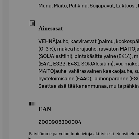
Muna, Maito, Pähkinä, Soijapavut, Laktoosi, 
Ainesosat
VEHNÄjauho, kasvirasvat (palmu, kookospäh
(0, 3 %), makea herajauhe, rasvaton MAITOj
(SOIJAlesitiini), pintakäsittelyaine (E414), ma
(E471, E322, E481, SOIJAlesitiini), voi, ma
MAITOjauhe, vähärasvainen kaakaojauhe, suo
hyytelöimisaine (E440), jauhonparanne (E30
Saattaa sisältää kananmunaa, muita pähkin
EAN
2000906300004
Päivitämme palvelun tuotetietoja aktiivisesti. Suositte