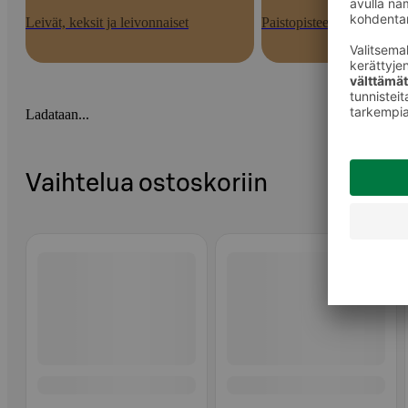
Leivät, keksit ja leivonnaiset
Paistopisteen tuotteet
Ladataan...
Vaihtelua ostoskoriin
Ohita listaus