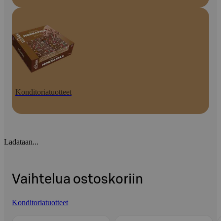
Konditoriatuotteet
Ladataan...
Vaihtelua ostoskoriin
Konditoriatuotteet
Ohita listaus