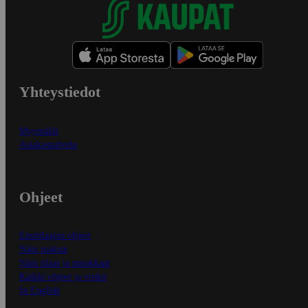
Yhteystiedot
Myymälät
Asiakaspalvelu
Ohjeet
Ensitilaajan ohjeet
Näin maksat
Näin tilaat ja muokkaat
Kaikki ohjeet ja vinkit
In English