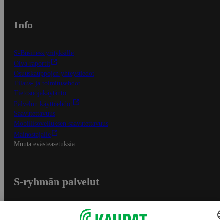
Info
S-Business yrityksille
Oiva-raportit
Osuuskauppojen yhteystiedot
Tilaus- ja toimitusehdot
Tietosuojakäytäntö
Palvelun käyttöehdot
Saavutettavuus
Mobiilisovelluksen saavutettavuus
Mainostajalle
Muuta evästeasetuksia
S-ryhmän palvelut
S-ryhmä