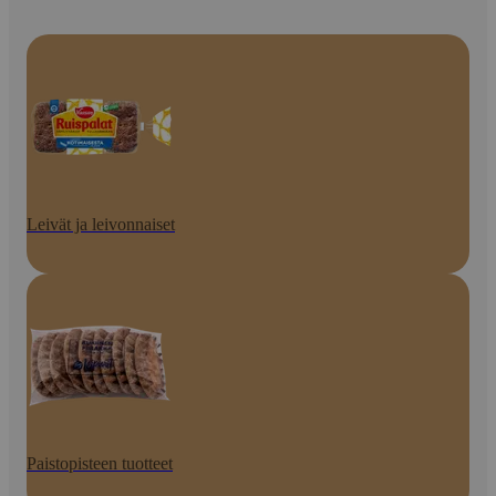
Leivät ja leivonnaiset
Paistopisteen tuotteet