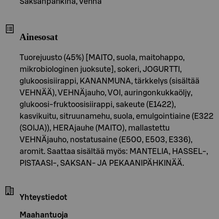
Saksanpähkinä, Vehnä
Ainesosat
Tuorejuusto (45%) [MAITO, suola, maitohappo,
mikrobiologinen juoksute], sokeri, JOGURTTI,
glukoosisiirappi, KANANMUNA, tärkkelys (sisältää
VEHNÄÄ), VEHNÄjauho, VOI, auringonkukkaöljy,
glukoosi-fruktoosisiirappi, sakeute (E1422),
kasvikuitu, sitruunamehu, suola, emulgointiaine (E322
(SOIJA)), HERAjauhe (MAITO), mallastettu
VEHNÄjauho, nostatusaine (E500, E503, E336),
aromit. Saattaa sisältää myös: MANTELIA, HASSEL-,
PISTAASI-, SAKSAN- JA PEKAANIPÄHKINÄÄ.
Yhteystiedot
Maahantuoja