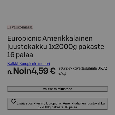
Ei valikoimassa
Europicnic Amerikkalainen
juustokakku 1x2000g pakaste
16 palaa
Kaikki Europicnic-tuotteet
vertailuhinta 36,72
Noin
4,59 €
36,72 €/kg
n.
€/kg
Valitse toimitustapa
Lisää suosikkeihin, Europicnic Amerikkalainen juustokakku
1x2000g pakaste 16 palaa