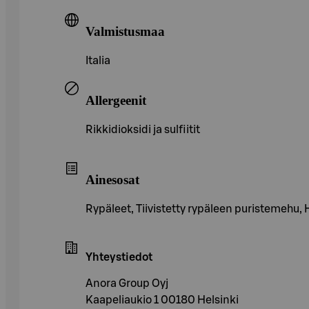
Valmistusmaa
Italia
Allergeenit
Rikkidioksidi ja sulfiitit
Ainesosat
Rypäleet, Tiivistetty rypäleen puristemehu, H
Yhteystiedot
Anora Group Oyj
Kaapeliaukio 1 00180 Helsinki