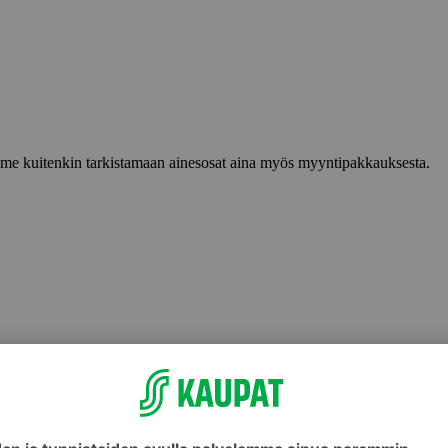
lemme kuitenkin tarkistamaan ainesosat aina myös myyntipakkauksesta.