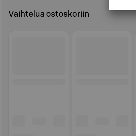
Vaihtelua ostoskoriin
Ohita listaus