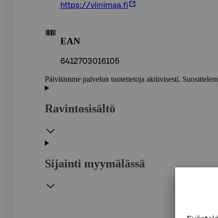
https://viinimaa.fi
EAN
6412703016105
Päivitämme palvelun tuotetietoja aktiivisesti. Suositte
Ravintosisältö
Sijainti myymälässä