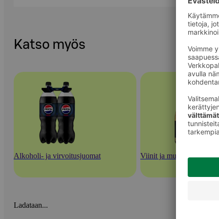
Katso myös
Alkoholi- ja virvoitusjuomat
Viinit ja muut rypäletuott
Ladataan...