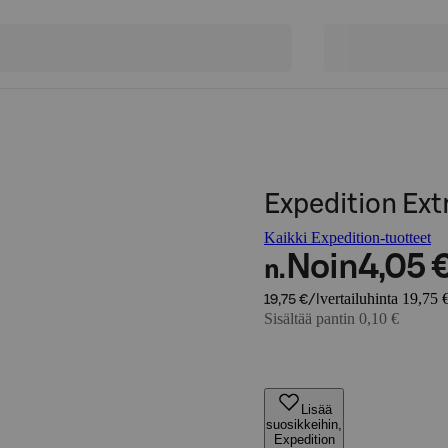
Expedition Extr
Kaikki Expedition-tuotteet
Noin
4,05 
n.
vertailuhinta 19,75 €
19,75 €/l
Sisältää pantin 0,10 €
Lisää
suosikkeihin,
Expedition