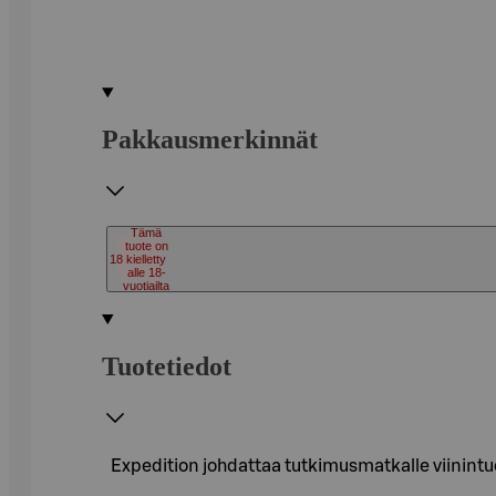
Pakkausmerkinnät
Tämä
tuote on
18
kielletty
alle 18-
vuotiailta
Tuotetiedot
Expedition johdattaa tutkimusmatkalle viinintuo