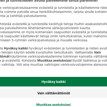
eet
Kuohuviinit ja muut rypäletuotteet