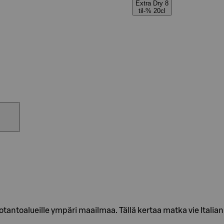
Extra Dry 8
til-% 20cl
tantoalueille ympäri maailmaa. Tällä kertaa matka vie Italia