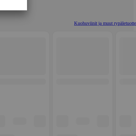
Kuohuviinit ja muut rypäletuotte