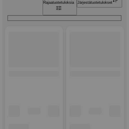
Rajaa
tuotetuloksia
Järjestä
tuotetulokset