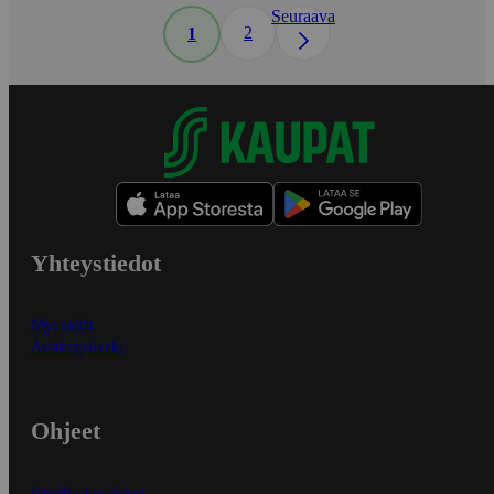
Seuraava
2
1
Yhteystiedot
Myymälät
Asiakaspalvelu
Ohjeet
Ensitilaajan ohjeet