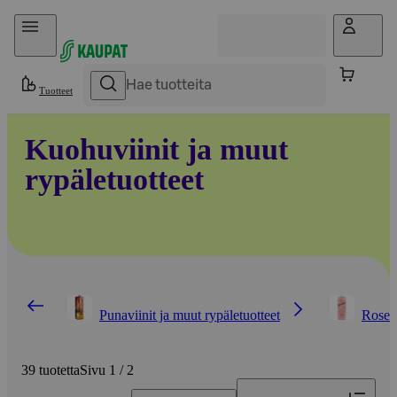
Hyppää sisältöön
Tuotteet
Kuohuviinit ja muut
rypäletuotteet
Punaviinit ja muut rypäletuotteet
Roseev
39 tuotetta
Sivu 1 / 2