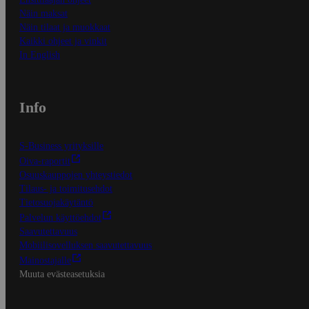
Näin maksat
Näin tilaat ja muokkaat
Kaikki ohjeet ja vinkit
In English
Info
S-Business yrityksille
Oiva-raportit
Osuuskauppojen yhteystiedot
Tilaus- ja toimitusehdot
Tietosuojakäytäntö
Palvelun käyttöehdot
Saavutettavuus
Mobiilisovelluksen saavutettavuus
Mainostajalle
Muuta evästeasetuksia