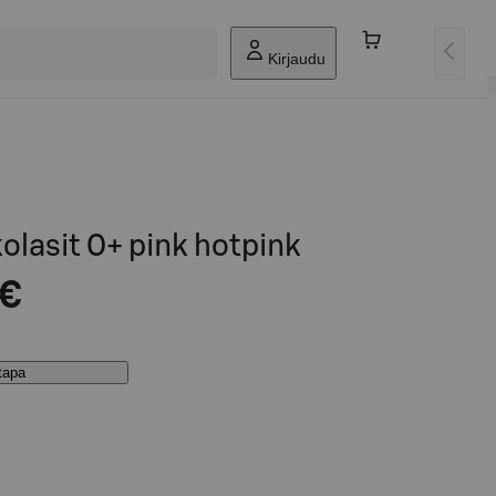
Kirjaudu
kolasit 0+ pink hotpink
 €
stapa