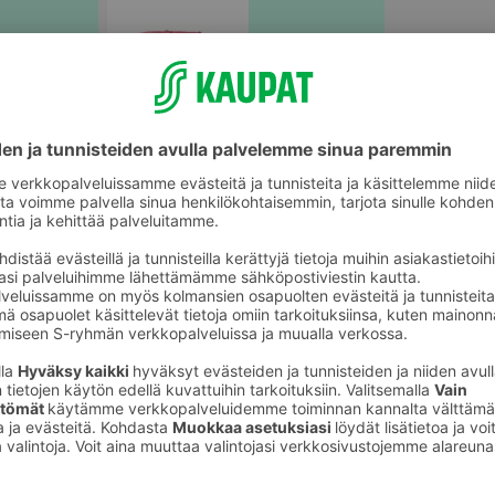
 tarvikkeet
Lasten aurinkolasit