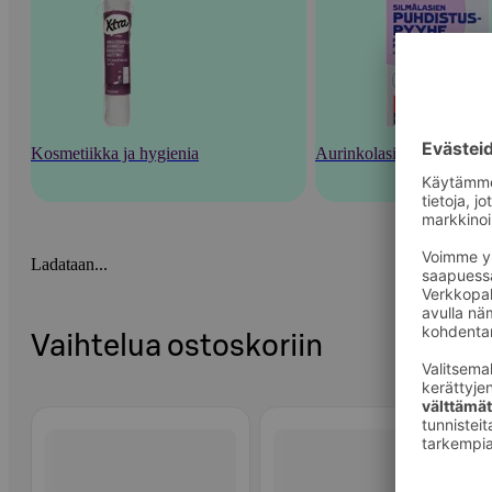
Kosmetiikka ja hygienia
Aurinkolasit, silmälasit ja
Ladataan...
Vaihtelua ostoskoriin
Ohita listaus