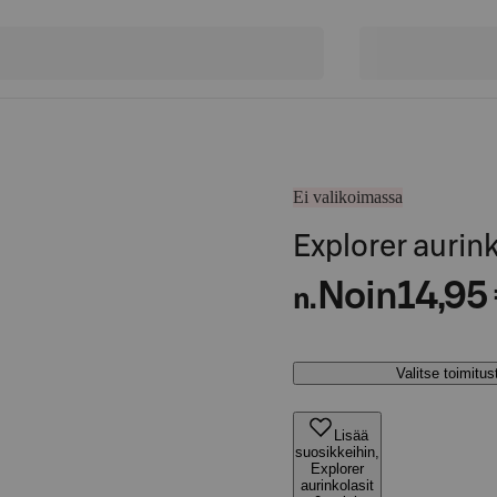
Ei valikoimassa
Explorer aurin
Noin
14,95
n.
Valitse toimitu
Lisää
suosikkeihin,
Explorer
aurinkolasit