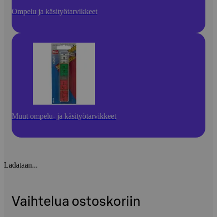
Ompelu ja käsityötarvikkeet
Muut ompelu- ja käsityötarvikkeet
Ladataan...
Vaihtelua ostoskoriin