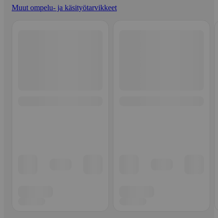
Muut ompelu- ja käsityötarvikkeet
Ohita listaus