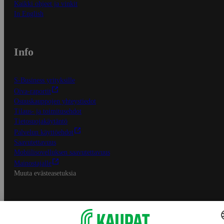
Kaikki ohjeet ja vinkit
In English
Info
S-Business yrityksille
Oiva-raportit
Osuuskauppojen yhteystiedot
Tilaus- ja toimitusehdot
Tietosuojakäytäntö
Palvelun käyttöehdot
Saavutettavuus
Mobiilisovelluksen saavutettavuus
Mainostajalle
Muuta evästeasetuksia
S-ryhmän palvelut