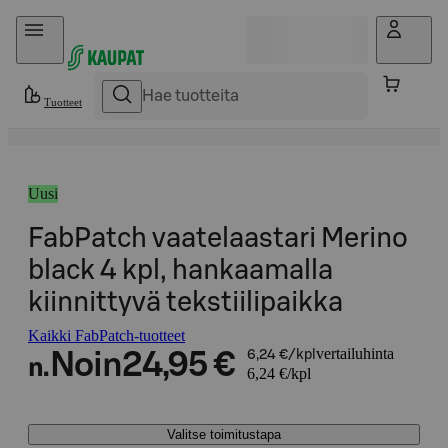
Hyppää sisältöön
Tuotteet
Uusi
FabPatch vaatelaastari Merino
black 4 kpl, hankaamalla
kiinnittyvä tekstiilipaikka
Kaikki FabPatch-tuotteet
vertailuhinta
Noin
24,95 €
6,24 €/kpl
n.
6,24 €/kpl
Valitse toimitustapa