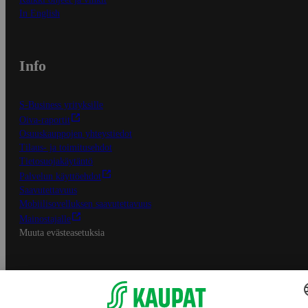
In English
Info
S-Business yrityksille
Oiva-raportit
Osuuskauppojen yhteystiedot
Tilaus- ja toimitusehdot
Tietosuojakäytäntö
Palvelun käyttöehdot
Saavutettavuus
Mobiilisovelluksen saavutettavuus
Mainostajalle
Muuta evästeasetuksia
S-ryhmän palvelut