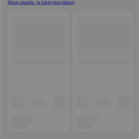
Muut ompelu- ja käsityötarvikkeet
Ohita listaus