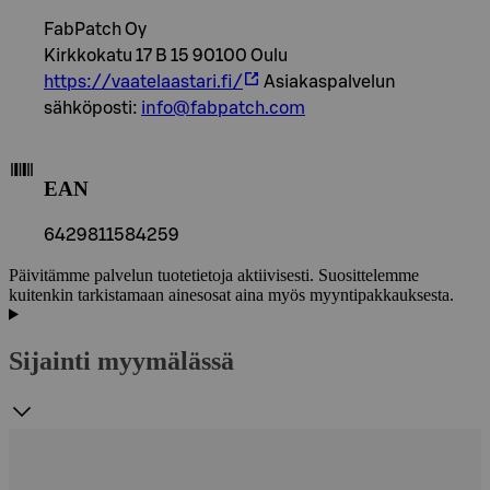
FabPatch Oy
Kirkkokatu 17 B 15 90100 Oulu
https://vaatelaastari.fi/
Asiakaspalvelun
sähköposti:
info@fabpatch.com
EAN
6429811584259
Päivitämme palvelun tuotetietoja aktiivisesti. Suosittelemme
kuitenkin tarkistamaan ainesosat aina myös myyntipakkauksesta.
Sijainti myymälässä