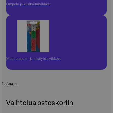
Ompelu ja käsityötarvikkeet
Muut ompelu- ja käsityötarvikkeet
Ladataan...
Vaihtelua ostoskoriin