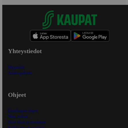
Yhteystiedot
Myymälät
Asiakaspalvelu
Ohjeet
Ensitilaajan ohjeet
Näin maksat
Näin tilaat ja muokkaat
Kaikki ohjeet ja vinkit