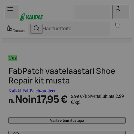
Hyppää sisältöön
Tuotteet
Uusi
FabPatch vaatelaastari Shoe
Repair kit musta
Kaikki FabPatch-tuotteet
vertailuhinta 2,99
Noin
17,95 €
2,99 €/kpl
n.
€/kpl
Valitse toimitustapa