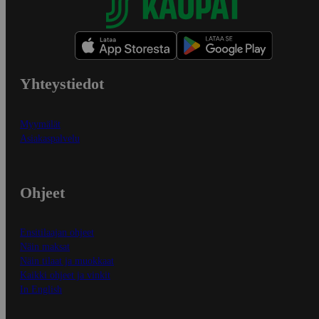
Yhteystiedot
Myymälät
Asiakaspalvelu
Ohjeet
Ensitilaajan ohjeet
Näin maksat
Näin tilaat ja muokkaat
Kaikki ohjeet ja vinkit
In English