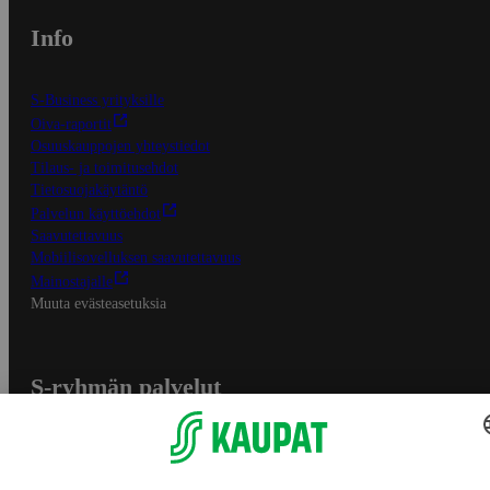
Info
S-Business yrityksille
Oiva-raportit
Osuuskauppojen yhteystiedot
Tilaus- ja toimitusehdot
Tietosuojakäytäntö
Palvelun käyttöehdot
Saavutettavuus
Mobiilisovelluksen saavutettavuus
Mainostajalle
Muuta evästeasetuksia
S-ryhmän palvelut
S-ryhmä
Asiakasomistajuus