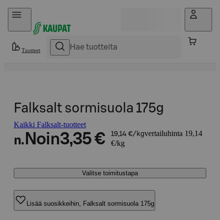
Hyppää sisältöön
Tuotteet
Falksalt sormisuola 175g
Kaikki Falksalt-tuotteet
vertailuhinta 19,14
Noin
3,35 €
19,14 €/kg
n.
€/kg
Valitse toimitustapa
Lisää suosikkeihin, Falksalt sormisuola 175g