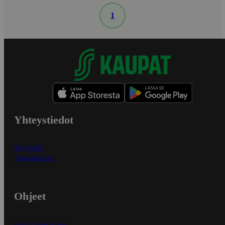
1
Yhteystiedot
Myymälät
Asiakaspalvelu
Ohjeet
Ensitilaajan ohjeet