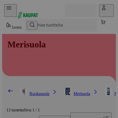
Hyppää sisältöön
Tuotteet
Merisuola
Ruokasuola
Merisuola
Mi
13 tuotetta
Sivu 1 / 1