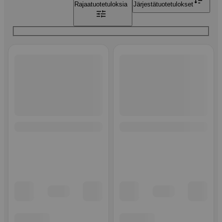
Rajaa
tuotetuloksia
Järjestä
tuotetulokset