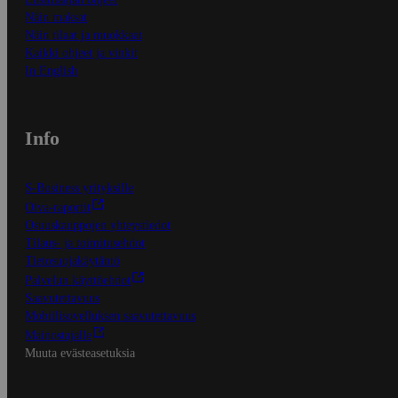
Näin maksat
Näin tilaat ja muokkaat
Kaikki ohjeet ja vinkit
In English
Info
S-Business yrityksille
Oiva-raportit
Osuuskauppojen yhteystiedot
Tilaus- ja toimitusehdot
Tietosuojakäytäntö
Palvelun käyttöehdot
Saavutettavuus
Mobiilisovelluksen saavutettavuus
Mainostajalle
Muuta evästeasetuksia