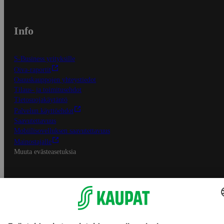
Info
S-Business yrityksille
Oiva-raportit
Osuuskauppojen yhteystiedot
Tilaus- ja toimitusehdot
Tietosuojakäytäntö
Palvelun käyttöehdot
Saavutettavuus
Mobiilisovelluksen saavutettavuus
Mainostajalle
Muuta evästeasetuksia
S-ryhmän palvelut
S-ryhmä