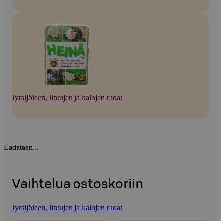
Jyrsijöiden, lintujen ja kalojen ruoat
Ladataan...
Vaihtelua ostoskoriin
Jyrsijöiden, lintujen ja kalojen ruoat
Ohita listaus