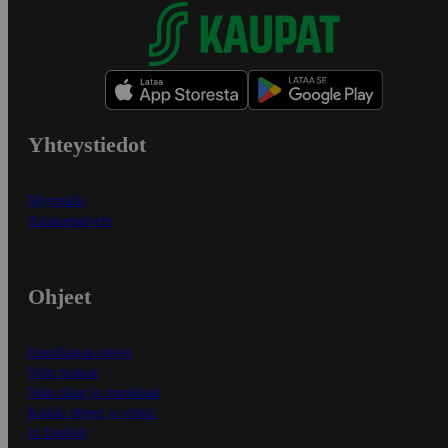
Yhteystiedot
Myymälät
Asiakaspalvelu
Ohjeet
Ensitilaajan ohjeet
Näin maksat
Näin tilaat ja muokkaat
Kaikki ohjeet ja vinkit
In English