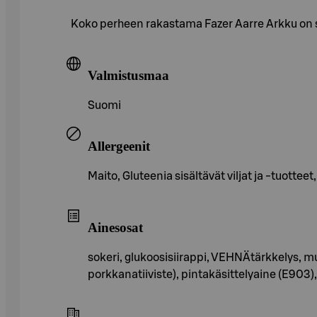
Koko perheen rakastama Fazer Aarre Arkku on s
Valmistusmaa
Suomi
Allergeenit
Maito, Gluteenia sisältävät viljat ja -tuotteet
Ainesosat
sokeri, glukoosisiirappi, VEHNÄtärkkelys, m
porkkanatiiviste), pintakäsittelyaine (E903