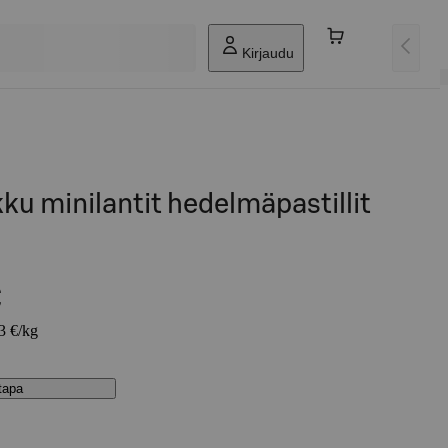
Kirjaudu
kku minilantit hedelmäpastillit
€
63 €/kg
stapa