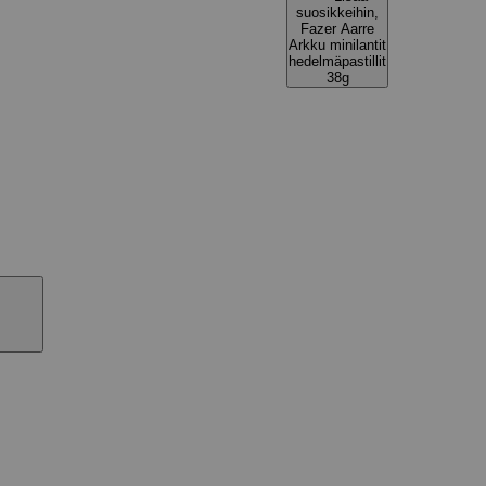
suosikkeihin,
Fazer Aarre
Arkku minilantit
hedelmäpastillit
38g