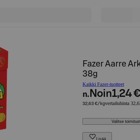
Fazer Aarre Ar
38g
Kaikki Fazer-tuotteet
Noin
1,24 
n.
vertailuhinta 32,
32,63 €/kg
Valitse toimitu
Lisää