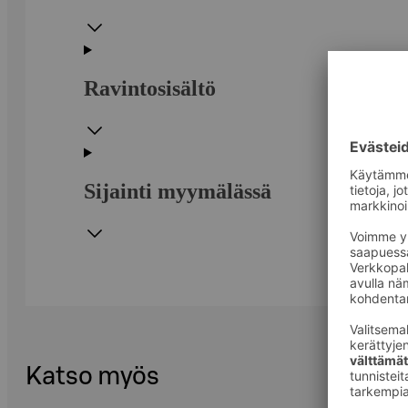
Ravintosisältö
Sijainti myymälässä
Katso myös