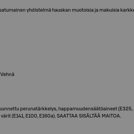
atumainen yhdistelmä hauskan muotoisia ja makuisia karkkeja
, Vehnä
uunnettu perunatärkkelys, happamuudensäätöaineet (E325, E270
), värit (E141, E100, E160a). SAATTAA SISÄLTÄÄ MAITOA.