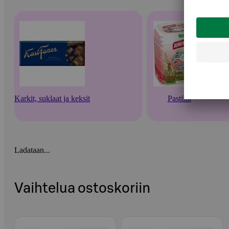
Karkit, suklaat ja keksit
Pastillit
Ladataan...
Vaihtelua ostoskoriin
Ohita listaus