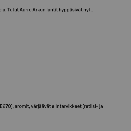
. Tutut Aarre Arkun lantit hyppäsivät nyt…
), aromit, värjäävät elintarvikkeet (retiisi- ja