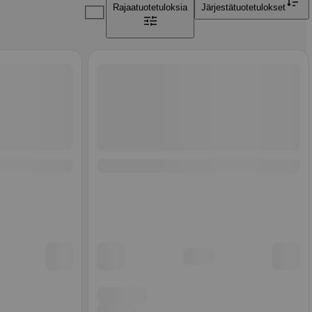
Rajaa
tuotetuloksia
Järjestä
tuotetulokset