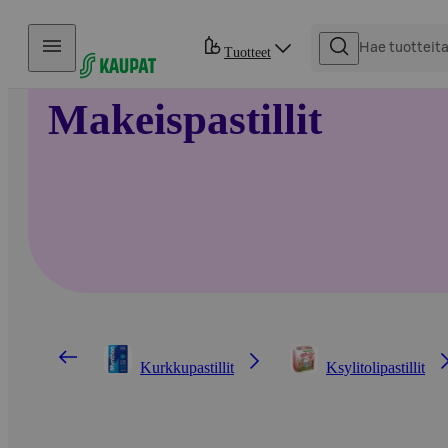
Hyppää sisältöön
Tuotteet
Makeispastillit
Kurkkupastillit
Ksylitolipastillit