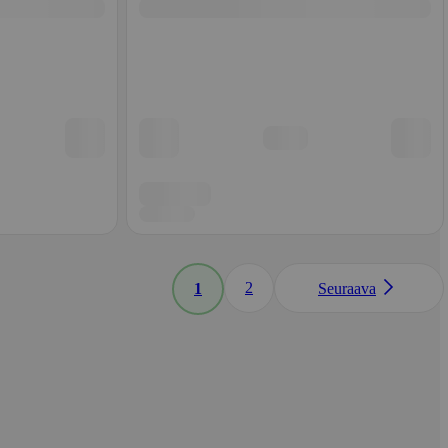
2
1
Seuraava