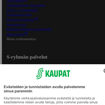
Oiva-raportit
Osuuskauppojen yhteystiedot
Tilaus- ja toimitusehdot
Tietosuojakäytäntö
Palvelun käyttöehdot
Saavutettavuus
Mobiilisovelluksen saavutettavuus
Mainostajalle
Muuta evästeasetuksia
S-ryhmän palvelut
S-ryhmä
Asiakasomistajuus
Yhteishyvä Ruoka -sovellus
S-ostoslista -sovellus
Prisma.fi
Sokos.fi
S-Pankki