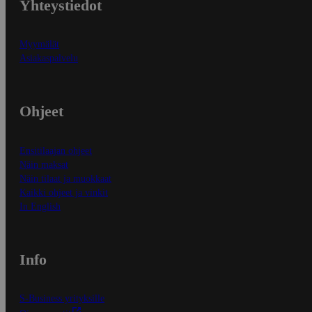
Yhteystiedot
Myymälät
Asiakaspalvelu
Ohjeet
Ensitilaajan ohjeet
Näin maksat
Näin tilaat ja muokkaat
Kaikki ohjeet ja vinkit
In English
Info
S-Business yrityksille