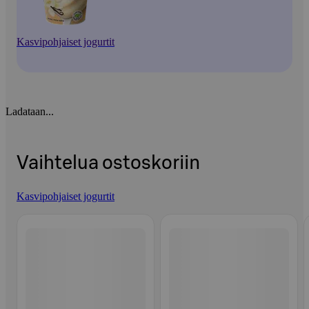
Kasvipohjaiset jogurtit
Ladataan...
Vaihtelua ostoskoriin
Kasvipohjaiset jogurtit
Ohita listaus