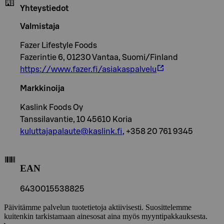
Yhteystiedot
Valmistaja
Fazer Lifestyle Foods
Fazerintie 6, 01230 Vantaa, Suomi/Finland
https://www.fazer.fi/asiakaspalvelu
Markkinoija
Kaslink Foods Oy
Tanssilavantie, 10 45610 Koria
kuluttajapalaute@kaslink.fi
, +358 20 761 9345
EAN
6430015538825
Päivitämme palvelun tuotetietoja aktiivisesti. Suosittelemme
kuitenkin tarkistamaan ainesosat aina myös myyntipakkauksesta.