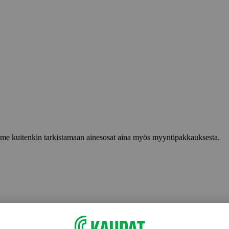
lemme kuitenkin tarkistamaan ainesosat aina myös myyntipakkauksesta.