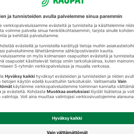
Kasvipohjaiset jogurtit