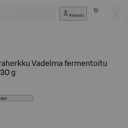
Kirjaudu
uraherkku Vadelma fermentoitu
130 g
stapa