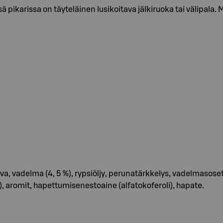
ikarissa on täyteläinen lusikoitava jälkiruoka tai välipala. 
a, vadelma (4, 5 %), rypsiöljy, perunatärkkelys, vadelmasoseti
i), aromit, hapettumisenestoaine (alfatokoferoli), hapate.