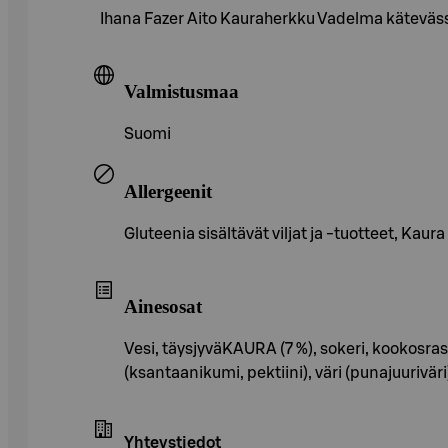
Ihana Fazer Aito Kauraherkku Vadelma kätevässä p
Valmistusmaa
Suomi
Allergeenit
Gluteenia sisältävät viljat ja -tuotteet, Kaura
Ainesosat
Vesi, täysjyväKAURA (7 %), sokeri, kookosrasv
(ksantaanikumi, pektiini), väri (punajuurivär
Yhteystiedot