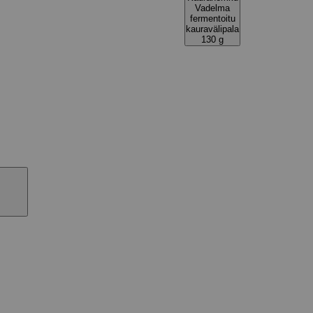
Vadelma
fermentoitu
kauravälipala
130 g