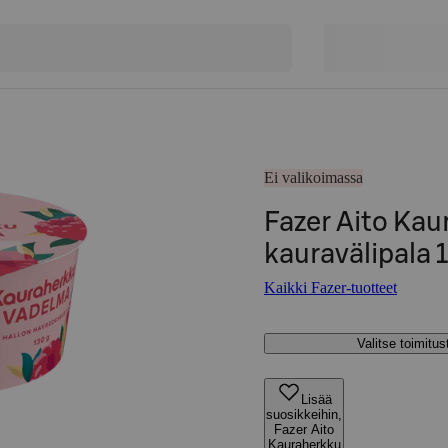
Ei valikoimassa
Fazer Aito Ka
kauravälipala 
Kaikki Fazer-tuotteet
Valitse toimitu
Lisää
suosikkeihin,
Fazer Aito
Kauraherkku