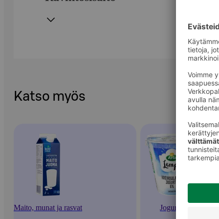
Katso myös
Maito, munat ja rasvat
Jogurtit