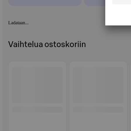
Ladataan...
Vaihtelua ostoskoriin
Ohita listaus