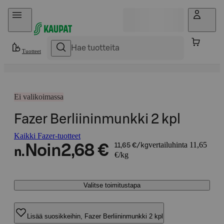
Hyppää sisältöön
Tuotteet
Ei valikoimassa
Fazer Berliininmunkki 2 kpl
Kaikki Fazer-tuotteet
vertailuhinta 11,65
Noin
2,68 €
11,65 €/kg
n.
€/kg
Valitse toimitustapa
Lisää suosikkeihin, Fazer Berliininmunkki 2 kpl