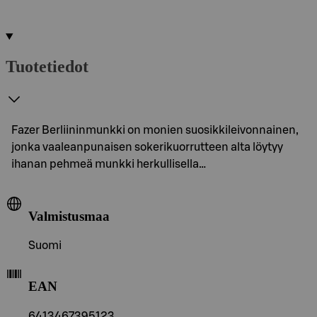
Tuotetiedot
Fazer Berliininmunkki on monien suosikkileivonnainen,
jonka vaaleanpunaisen sokerikuorrutteen alta löytyy
ihanan pehmeä munkki herkullisella…
Valmistusmaa
Suomi
EAN
6413467395123