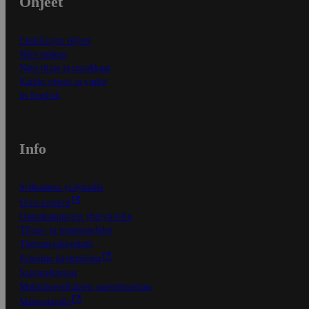
Ohjeet
Ensitilaajan ohjeet
Näin maksat
Näin tilaat ja muokkaat
Kaikki ohjeet ja vinkit
In English
Info
S-Business yrityksille
Oiva-raportit
Osuuskauppojen yhteystiedot
Tilaus- ja toimitusehdot
Tietosuojakäytäntö
Palvelun käyttöehdot
Saavutettavuus
Mobiilisovelluksen saavutettavuus
Mainostajalle