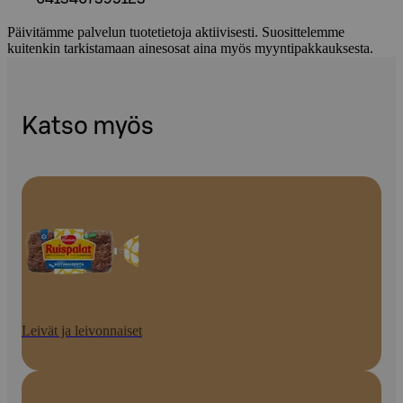
Päivitämme palvelun tuotetietoja aktiivisesti. Suosittelemme
kuitenkin tarkistamaan ainesosat aina myös myyntipakkauksesta.
Katso myös
Leivät ja leivonnaiset