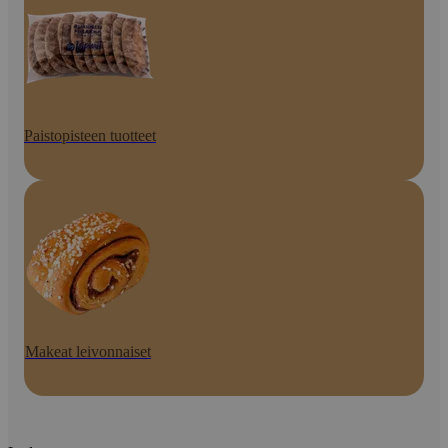
Paistopisteen tuotteet
Makeat leivonnaiset