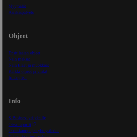
Myymälät
Asiakaspalvelu
Ohjeet
Ensitilaajan ohjeet
Näin maksat
Näin tilaat ja muokkaat
Kaikki ohjeet ja vinkit
In English
Info
S-Business yrityksille
Oiva-raportit
Osuuskauppojen yhteystiedot
Tilaus- ja toimitusehdot