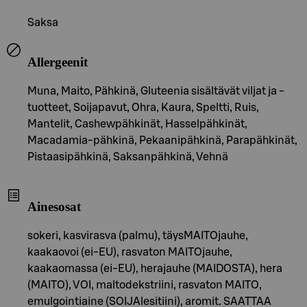
Saksa
Allergeenit
Muna, Maito, Pähkinä, Gluteenia sisältävät viljat ja -
tuotteet, Soijapavut, Ohra, Kaura, Speltti, Ruis,
Mantelit, Cashewpähkinät, Hasselpähkinät,
Macadamia-pähkinä, Pekaanipähkinä, Parapähkinät,
Pistaasipähkinä, Saksanpähkinä, Vehnä
Ainesosat
sokeri, kasvirasva (palmu), täysMAITOjauhe,
kaakaovoi (ei-EU), rasvaton MAITOjauhe,
kaakaomassa (ei-EU), herajauhe (MAIDOSTA), hera
(MAITO), VOI, maltodekstriini, rasvaton MAITO,
emulgointiaine (SOIJAlesitiini), aromit. SAATTAA