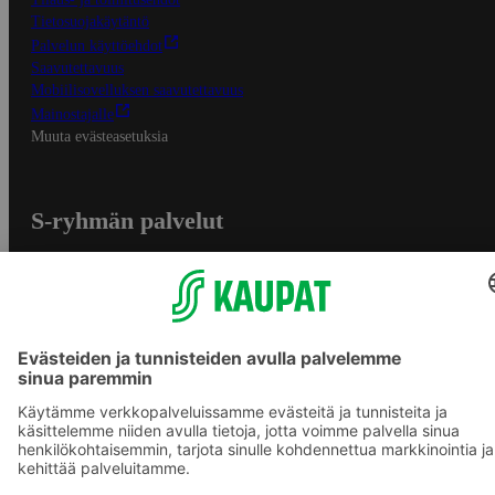
Tietosuojakäytäntö
Palvelun käyttöehdot
Saavutettavuus
Mobiilisovelluksen saavutettavuus
Mainostajalle
Muuta evästeasetuksia
S-ryhmän palvelut
S-ryhmä
Asiakasomistajuus
Yhteishyvä Ruoka -sovellus
S-ostoslista -sovellus
Prisma.fi
Sokos.fi
S-Pankki
Yhteishyvä
Sokos Hotels