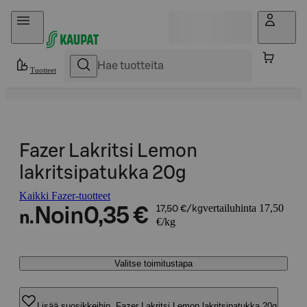
Hyppää sisältöön
Tuotteet
Fazer Lakritsi Lemon
lakritsipatukka 20g
Kaikki Fazer-tuotteet
vertailuhinta 17,50
Noin
0,35 €
17,50 €/kg
n.
€/kg
Valitse toimitustapa
Lisää suosikkeihin, Fazer Lakritsi Lemon lakritsipatukka 20g