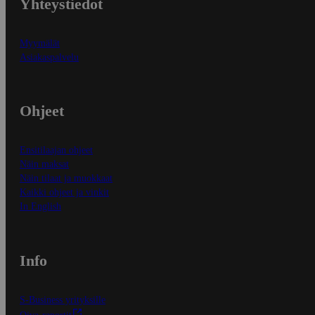
Yhteystiedot
Myymälät
Asiakaspalvelu
Ohjeet
Ensitilaajan ohjeet
Näin maksat
Näin tilaat ja muokkaat
Kaikki ohjeet ja vinkit
In English
Info
S-Business yrityksille