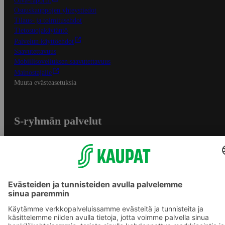
Oiva-raportit
Osuuskauppojen yhteystiedot
Tilaus- ja toimitusehdot
Tietosuojakäytäntö
Palvelun käyttöehdot
Saavutettavuus
Mobiilisovelluksen saavutettavuus
Mainostajalle
Muuta evästeasetuksia
S-ryhmän palvelut
S-ryhmä
Asiakasomistajuus
Yhteishyvä Ruoka -sovellus
S-ostoslista -sovellus
Prisma.fi
Sokos.fi
S-Pankki