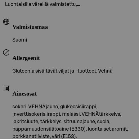
Luontaisilla väreillä valmistettu,…
Valmistusmaa
Suomi
Allergeenit
Gluteenia sisältävät viljat ja -tuotteet, Vehnä
Ainesosat
sokeri, VEHNÄjauho, glukoosisiirappi,
inverttisokerisiirappi, melassi, VEHNÄtärkkelys,
lakritsiuute, tärkkelys, sitruunajauhe, suola,
happamuudensäätöaine (E330), luontaiset aromit,
porkkanatiiviste, väri (E153).