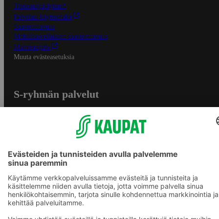
Tietosuojakäytäntö
Palvelun käyttöehdot
Saavutettavuus
Mobiilisovelluksen saavutettavuus
Mainostajalle
Muuta evästeasetuksia
S-ryhmän palvelut
S-ryhmä
Asiakasomistajuus
Yhteishyvä Ruoka -sovellus
S-ostoslista -sovellus
Prisma.fi
Sokos.fi
S-Pankki
Yhteishyvä
Sokos Hotels