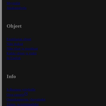
Myymälät
Asiakaspalvelu
Ohjeet
Ensitilaajan ohjeet
Näin maksat
Näin tilaat ja muokkaat
Kaikki ohjeet ja vinkit
In English
Info
S-Business yrityksille
Oiva-raportit
Osuuskauppojen yhteystiedot
Tilaus- ja toimitusehdot