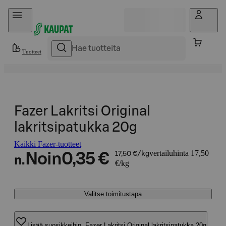
Hyppää sisältöön
Tuotteet
Fazer Lakritsi Original
lakritsipatukka 20g
Kaikki Fazer-tuotteet
vertailuhinta 17,50
Noin
0,35 €
17,50 €/kg
n.
€/kg
Valitse toimitustapa
Lisää suosikkeihin, Fazer Lakritsi Original lakritsipatukka 20g