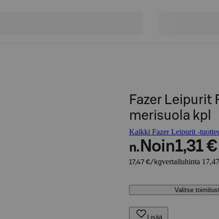
Fazer Leipurit 
merisuola kpl
Kaikki Fazer Leipurit -tuotte
Noin
1,31 €
n.
vertailuhinta 17,4
17,47 €/kg
Valitse toimitu
Lisää