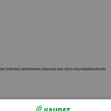
lemme kuitenkin tarkistamaan ainesosat aina myös myyntipakkauksesta.