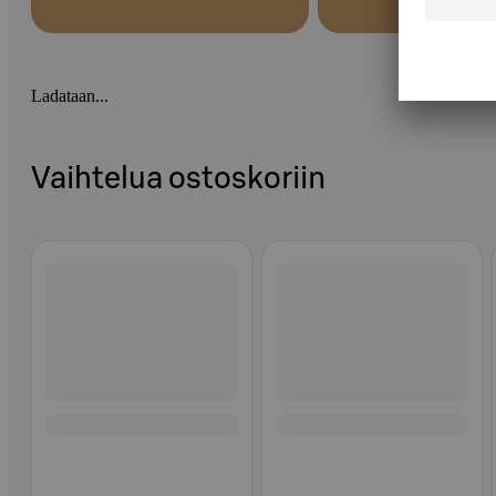
Ladataan...
Vaihtelua ostoskoriin
Ohita listaus