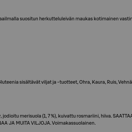
aailmalla suositun herkutteluleivän maukas kotimainen vasti
eenia sisältävät viljat ja -tuotteet, Ohra, Kaura, Ruis, Vehnä
, jodioitu merisuola (1, 7 %), kuivattu rosmariini, hiiva. 
 JA MUITA VILJOJA. Voimakassuolainen.