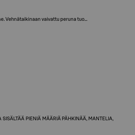
ne. Vehnätaikinaan vaivattu peruna tuo…
SAATTAA SISÄLTÄÄ PIENIÄ MÄÄRIÄ PÄHKINÄÄ, MANTELIA,