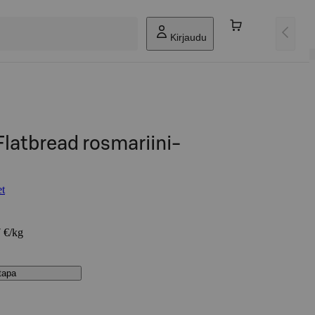
Kirjaudu
Flatbread rosmariini-
et
7 €/kg
stapa