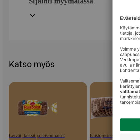
Sijainti myymälässä
Katso myös
Leivät, keksit ja leivonnaiset
Paistopisteen tuotteet